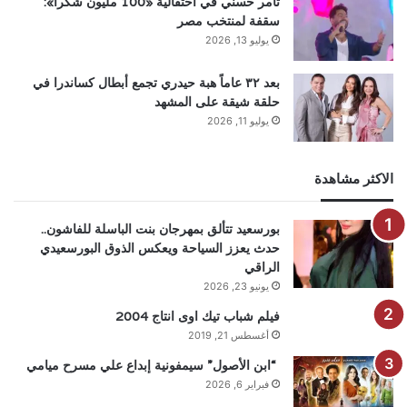
تامر حسني في احتفالية «100 مليون شكرا»:
سقفة لمنتخب مصر
يوليو 13, 2026
بعد ٣٢ عاماً هبة حيدري تجمع أبطال كساندرا في
حلقة شيقة على المشهد
يوليو 11, 2026
الاكثر مشاهدة
بورسعيد تتألق بمهرجان بنت الباسلة للفاشون..
حدث يعزز السياحة ويعكس الذوق البورسعيدي
الراقي
يونيو 23, 2026
فيلم شباب تيك اوى انتاج 2004
أغسطس 21, 2019
“ابن الأصول” سيمفونية إبداع علي مسرح ميامي
فبراير 6, 2026