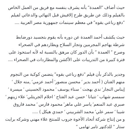
حيث أضاف “العمدة” بأنه يشرف بنفسه مع فريق من العمل الخاص
بالفيلم وذلك عن طريق طرح إلافيش قبل النهائي والدعائي لفيلم
“دفع رباعي بقوه” في معظم سينمات جمهورية مصر العربية ….
حيث يكشف أحمد العمدة عن دوره بأنه يقوم بتجسيد دورضابط
شرطة يهاجم المجرمين وتجار السلاح ويطاردهم في الصحراء
وصرح ” العمدة ” بأن الدور كان مرهق بالنسبة له لأنه استحوذ على
فترة كبيرة من التدريبات على الأكشن والمطاردات في الصحراء ….
وجدير بالذكر بأن فيلم “دفع رباعي بقوه” يتضمن كوكبة من النجوم
منهم الفنان ( أحمد بدير ‘ محسن منصور‘ أحمد عزمي‘ ,منه جلال ‘
إيناس النجار‘ ندي بهجت ‘ سناء يوسف ‘ محمود الحسيني ‘ ميسرة ‘
سمسم شهاب ‘ تتيانا ‘ حسن عبد الفتاح ‘ احلام الجريتلي‘ علاء زينهم ‘
صبري عبد المنعم‘ ياسر علي ماهر‘ محمود فارس ‘ محمد فاروق
شيبا ‘ سمر علي‘ محمد الشربيني ‘ حمدي هيكل ) …..
و من إنتاج شركة أتحاد الأخوة جروب للمنتج علاء مهني وشركه برايت
ستار ” للدكتور تامر تهامي ”