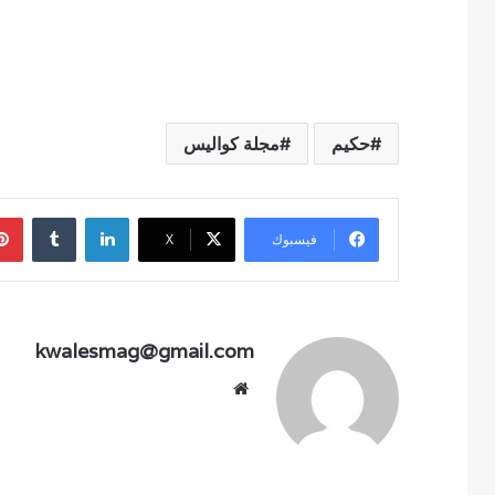
حكيم
مجلة كواليس
لينكدإن
فيسبوك
‫X
kwalesmag@gmail.com
موقع
الويب