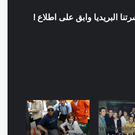
نا البريديا وابق على اطلاع !
كواليس
فيلم
عيال
حبيبة
لفيلم صعيدى فى