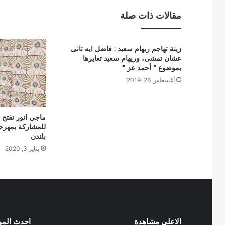
مقالات ذات صلة
زينة تهاجم ريهام سعيد : فاضل ايه تانى
عشان تمشى، وريهام سعيد تعايرها
بموضوع ” أحمد عز “
أغسطس 26, 2019
ماجي انور تفتح ا
للمشاركة بمهرجا
بلندن
يناير 3, 2020
الاعلى مشاهدة
احدث الم