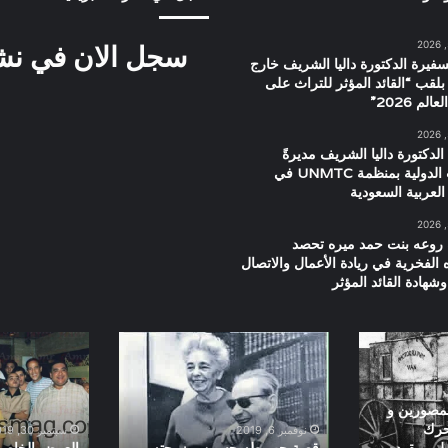
سجل الان في نشرت
سفيرة الدكتورة داليا الشريف خارج
بلقب “القائد المؤثر للتراث على
م 2026”
الدكتورة داليا الشريف مديرةً
للعلاقات الدولية بمنظمة UNMTC في
العربية السعودية
 روعه بنت حمد ميره تحصد
ه الفخرية في ريادة الأعمال والاتصال
شهادة القائد المؤثر
قصة
العرض
حب
الخاص
طه
لفيلم
حسين
صعيدى
لمصورين و
و
فى
حرك
نوفمبر 6, 2019
سبتمبر 30, 2019
زوجته
الجامعة
ل و يقوده
قصة حب طه حسين و زوجته
العرض الخاص 