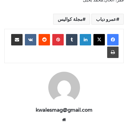
عمرو دياب
مجلة كواليس
لينكدإن
بينتيريست
مشاركة عبر البريد
طباعة
kwalesmag@gmail.com
موقع
الويب