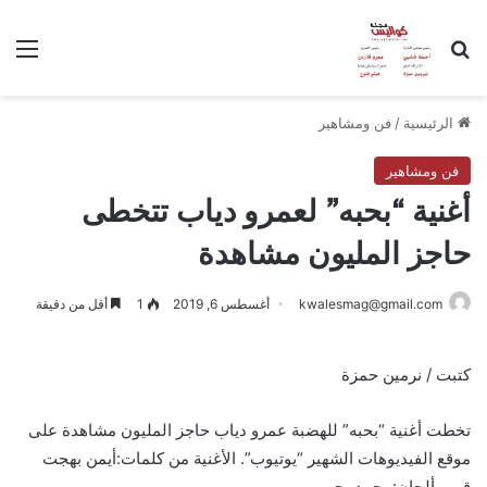
بحث عن
الق
الرئيسية
/
فن ومشاهير
فن ومشاهير
أغنية “بحبه” لعمرو دياب تتخطى
حاجز المليون مشاهدة
kwalesmag@gmail.com
أغسطس 6, 2019
1
أقل من دقيقة
كتبت / نرمين حمزة
تخطت أغنية “بحبه” للهضبة عمرو دياب حاجز المليون مشاهدة على
موقع الفيديوهات الشهير “يوتيوب”. الأغنية من كلمات:أيمن بهجت
قمر، ألحان:محمد يحيى