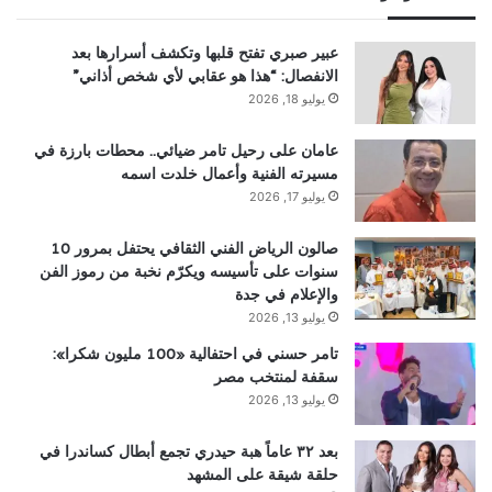
عبير صبري تفتح قلبها وتكشف أسرارها بعد
الانفصال: “هذا هو عقابي لأي شخص أذاني”
يوليو 18, 2026
عامان على رحيل تامر ضيائي.. محطات بارزة في
مسيرته الفنية وأعمال خلدت اسمه
يوليو 17, 2026
صالون الرياض الفني الثقافي يحتفل بمرور 10
سنوات على تأسيسه ويكرّم نخبة من رموز الفن
والإعلام في جدة
يوليو 13, 2026
تامر حسني في احتفالية «100 مليون شكرا»:
سقفة لمنتخب مصر
يوليو 13, 2026
بعد ٣٢ عاماً هبة حيدري تجمع أبطال كساندرا في
حلقة شيقة على المشهد