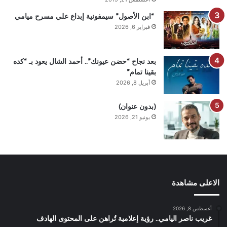
“ابن الأصول” سيمفونية إبداع علي مسرح ميامي
فبراير 6, 2026
بعد نجاح “حضن عيونك”.. أحمد الشال يعود بـ “كده
بقينا تمام”
أبريل 8, 2026
(بدون عنوان)
يونيو 21, 2026
الاعلى مشاهدة
أغسطس 8, 2026
غريب ناصر اليامي.. رؤية إعلامية تُراهن على المحتوى الهادف