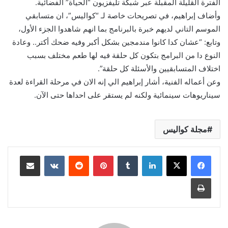
الفترة القليلة المقبلة عبر شبكة تليفزيون “الحياة” الفضائية.
وأضاف إبراهيم، في تصريحات خاصة لـ “كواليس”، ان متسابقي
الموسم التاني لديهم خبرة بالبرنامج بما انهم شاهدوا الجزء الأول،
وتابع: “عشان كدا كانوا مندمجين بشكل أكبر وفيه ضحك أكتر.. وعادة
النوع دا من البرامج بتكون كل حلقة فيه لها طعم مختلف بسبب
اختلاف المتسابقيين والأسئلة كل حلقة”.
وعن أعماله الفنية، أشار إبراهيم الي إنه الان في مرحلة القراءة لعدة
سيناريوهات سينمائية ولكنه لم يستقر على احداها حتى الآن.
مجلة كواليس
لينكدإن
بينتيريست
مشاركة عبر البريد
طباعة