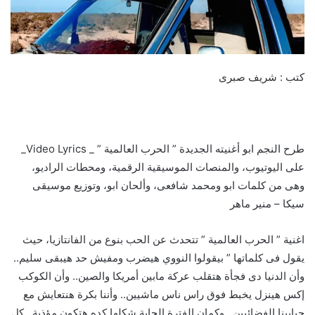
كتب : شريف صبرى
طرح النجم ابو أغنيته الجديدة ” الحرب العالمية ” _ Video Lyrics_
على اليوتيوب، والمنصات الموسيقية الرقمية، ومحطات الراديو،
وهى من كلمات ابو ومحمد شافعى، وألحان ابو، وتوزيع موسيقى
سيكا – منير ماهر
اغنية ” الحرب العالمية ” تتحدث عن الحب بنوع من الفانتازيا، حيث
يقول فى كلماتها ” بيقولوا النووي هيضرب ومفيش حد هيبقى سليم..
وأن الدنيا دى فجأة هتقلب عركة مابين أمريكا والصين.. وأن الكوكب
إكس هينزل يخبط فوق راس ناس ماشيين.. وأننا بكرة هنتعايش مع
حبايبنا الفضائيين.. وكمان الفترة الجاية شكلها كده هتكون مؤذية.. كل