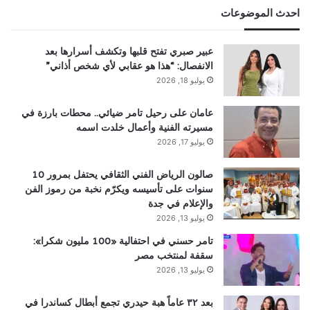
احدث الموضوعات
عبير صبري تفتح قلبها وتكشف أسرارها بعد
الانفصال: “هذا هو عقابي لأي شخص أذاني”
يوليو 18, 2026
عامان على رحيل تامر ضيائي.. محطات بارزة في
مسيرته الفنية وأعمال خلدت اسمه
يوليو 17, 2026
صالون الرياض الفني الثقافي يحتفل بمرور 10
سنوات على تأسيسه ويكرّم نخبة من رموز الفن
والإعلام في جدة
يوليو 13, 2026
تامر حسني في احتفالية «100 مليون شكرا»:
سقفة لمنتخب مصر
يوليو 13, 2026
بعد ٣٢ عاماً هبة حيدري تجمع أبطال كساندرا في