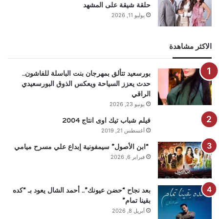
حلقة شيقة على المشهد
يوليو 11, 2026
الاكثر مشاهدة
بورسعيد تتألق بمهرجان بنت الباسلة للفاشون..
حدث يعزز السياحة ويعكس الذوق البورسعيدي
الراقي
يونيو 23, 2026
فيلم شباب تيك اوى انتاج 2004
أغسطس 21, 2019
“ابن الأصول” سيمفونية إبداع علي مسرح ميامي
فبراير 6, 2026
بعد نجاح “حضن عيونك”.. أحمد الشال يعود بـ “كده
بقينا تمام”
أبريل 8, 2026