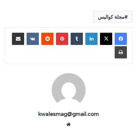
مجلة كواليس
لينكدإن
بينتيريست
مشاركة عبر البريد
طباعة
kwalesmag@gmail.com
موقع
الويب