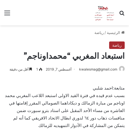
بحث عن
الق
الرئيسية
/
رياضة
رياضة
استبعاد المغربي “محمداوناجم”
kwalesmag@gmail.com
أغسطس 7, 2019
1
أقل من دقيقة
متابعة:احمد شلبي
بسبب عدم قيده في فترة القيد الاولى استبعد اللاعب المغربي محمد
اوناجم من مبارة الزمالك و ديكاداهما الصومالي المقرر إقامتها في
العاشره من مساء الأحد المقبل على استاد بترو سبورت ضمن
منافسات ذهاب دور ٦٤ لدوري ابطال الاتحاد الافريقي كما أنه لم
يتمكن من المشاركة في الأدوار التمهيديه للزمالك