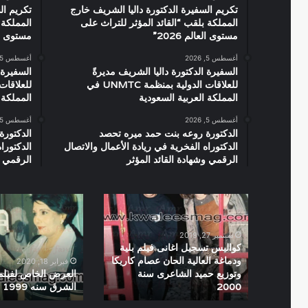
تكريم السفيرة الدكتورة داليا الشريف خارج
تكريم ال
المملكة بلقب “القائد المؤثر للتراث على
المملكة 
مستوى العالم 2026”
مستوى العال
أغسطس 5, 2026
أغسطس 5, 2026
السفيرة الدكتورة داليا الشريف مديرةً
السفيرة 
للعلاقات الدولية بمنظمة UNMTC في
المملكة العربية السعودية
المملكة 
أغسطس 5, 2026
أغسطس 5, 2026
الدكتورة روعه بنت حمد ميره تحصد
الدكتورة
الدكتوراه الفخرية في ريادة الأعمال والاتصال
الدكتورا
الرقمي وشهادة القائد المؤثر
الرقمي و
كواليس
العرض
تسجيل
الخاص
اغانى
لفيلم
سبتمبر 27, 2019
فيلم
كوكب
كواليس تسجيل اغانى فيلم بلية
بلية
الشرق
ودماغة العالية الحان عصام كاريكا
فبراير 18, 2020
ودماغة
سنه
وتوزيع حميد الشاعرى سنة
العرض الخاص لفيل
2000
الشرق سنه 1999
العالية
1999
الحان