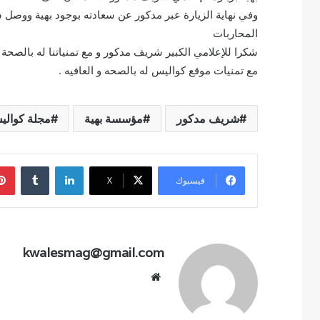
وفي نهاية الزيارة عبر مدكور عن سعادته بوجود بهية ووصل سل
المحاربات
شكرا للإعلامي الكبير شريف مدكور و مع تمنياتنا له بالصحة و
مع تمنيات موقع كواليس له بالصحه و العافيه .
شريف مدكور
مؤسسة بهية
مجلة كوال
لينكدإن
فيسبوك
‫X
kwalesmag@gmail.com
موقع
الويب