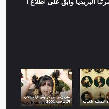
نا البريديا وابق على اطلاع !
منى
زكى
من
كواليس
فيلم
سبتمبر 24, 2019
الحب
منى زكى من كواليس فيلم الحب
 التمثيلية والغنائية
الأول سنه 2001
الأول
سنه