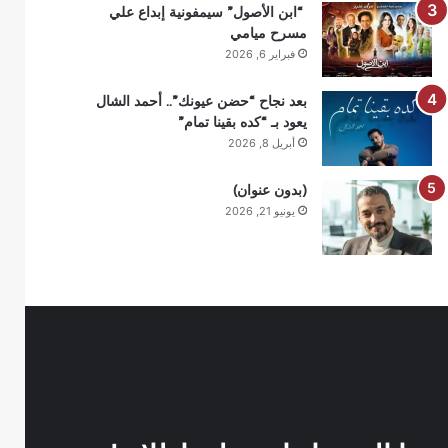
“ابن الأصول” سيمفونية إبداع علي
مسرح ميامي
فبراير 6, 2026
بعد نجاح “حضن عيونك”.. أحمد الشال
يعود بـ “كده بقينا تمام”
أبريل 8, 2026
(بدون عنوان)
يونيو 21, 2026