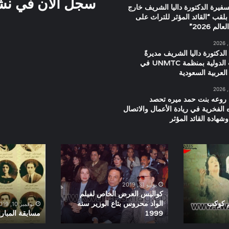
سجل الان في نشرت
سفيرة الدكتورة داليا الشريف خارج
بلقب “القائد المؤثر للتراث على
م 2026”
الدكتورة داليا الشريف مديرةً
للعلاقات الدولية بمنظمة UNMTC في
العربية السعودية
 روعه بنت حمد ميره تحصد
ه الفخرية في ريادة الأعمال والاتصال
شهادة القائد المؤثر
كواليس
مسابقة
العرض
المباراة
الخاص
التمثيلية
لفيلم
والغنائية
يوليو 31, 2019
الواد
كواليس العرض الخاص لفيلم
محروس
م كوكب
الواد محروس بتاع الوزير سنه
نوفمبر 10, 2019
1999
مسابقة المباراة
بتاع
الوزير