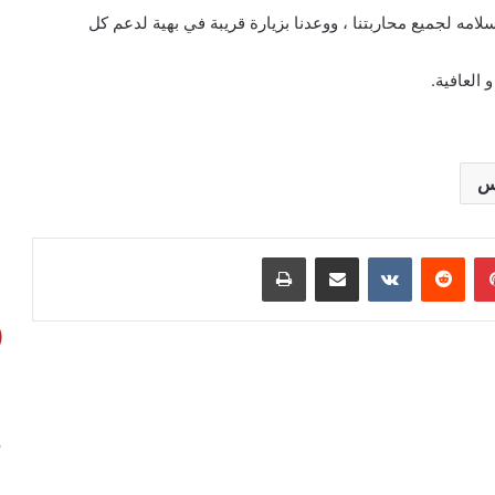
امه لجميع محاربتنا ، ووعدنا بزيارة قريبة في بهية لدعم كل
 العافية.
يس
بينتيريست
مشاركة عبر البريد
طباعة