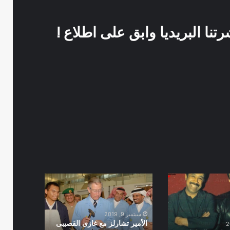
نا البريديا وابق على اطلاع !
الأمير
تشارلز
مع
غازى
سبتمبر 9, 2019
القصيبى
الأمير تشارلز مع غازى القصيبى