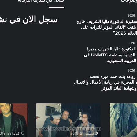
سجل الان في نشرت
سفيرة الدكتورة داليا الشريف خارج
بلقب “القائد المؤثر للتراث على
م 2026”
الدكتورة داليا الشريف مديرةً
للعلاقات الدولية بمنظمة UNMTC في
العربية السعودية
 روعه بنت حمد ميره تحصد
ه الفخرية في ريادة الأعمال والاتصال
شهادة القائد المؤثر
كواليس
عمرو
تسجيل
دياب
اغنية
والشاب
فيلم
خالد
55
اثناء
سبتمبر 21, 2019
أكتوبر 28, 2019