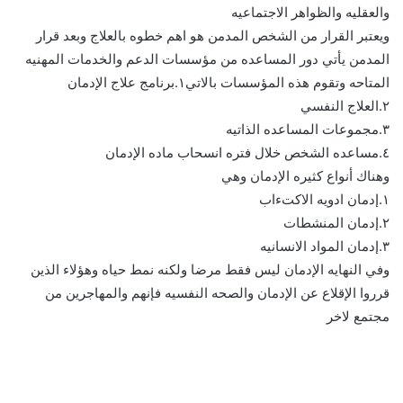
والعقليه والظواهر الاجتماعيه
ويعتبر القرار من الشخص المدمن هو اهم خطوه بالعلاج وبعد قرار
المدمن يأتي دور المساعده من مؤسسات الدعم والخدمات المهنيه
المتاحه وتقوم هذه المؤسسات بالاتي١.برنامج علاج الإدمان
٢.العلاج النفسي
٣.مجموعات المساعده الذاتيه
٤.مساعده الشخص خلال فتره انسحاب ماده الإدمان
وهناك أنواع كثيره الإدمان وهي
١.إدمان ادويه الاكتءاب
٢.إدمان المنشطات
٣.إدمان المواد الانسانيه
وفي النهايه الإدمان ليس فقط مرضا ولكنه نمط حياه وهؤلاء الذين
قرروا الإقلاع عن الإدمان والصحه النفسيه فإنهم والمهاجرين من
مجتمع لاخر