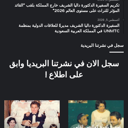
تكريم السفيرة الدكتورة داليا الشريف خارج المملكة بلقب “القائد
المؤثر للتراث على مستوى العالم 2026”
أغسطس 5, 2026
السفيرة الدكتورة داليا الشريف مديرةً للعلاقات الدولية بمنظمة
UNMTC في المملكة العربية السعودية
سجل في نشرتنا البريدية
سجل الان في نشرتنا البريديا وابق
على اطلاع !
صورة
فيلم
نادرة
سيداتي
كواليس
آنساتي
اغانى
انتاج
ديسمبر 27, 2019
صورة نادرة كواليس اغانى
فيلم
سنة