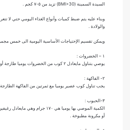
السيدة السمينة (BMI>30) تزيد من ٥-٧ كجم .
وبناء عليه يتم ضبط كميات وأنواع الغذاء اليومي حتي لا تتعر
والولادة .
ويمكن تقسيم الإحتياجات الأساسية اليومية الى خمس مجم
١ – الخضروات :
يوصي بتناول مايعادل ٢ كوب من الخضروات يوميا طازجة أو مطبوخة أو سلطة خضروات .
٢- الفاكهة :
يجب تناول كوب عصير يوميا مع ثمرتين من الفاكهة الطازجة 
٣-الحبوب :
أو مكرونة مطبوخة .