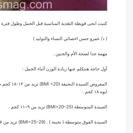
كتبت انجى قويطة التغذية المناسبة قبل الحمل وطول فترة 
( د/ عمرو حسن اخصائي النساء والتوليد )
مهمة جدا لصحة الأم والجنين .
أول حاجة هنتكلم عنها زيادة الوزن أثناء الحمل :
المفروض السيدة النحيفة (BMI <20) تزيد من ١٢-١٨ كجم طول فترة الحمل ؟!
ايوه ١٨ كجم .
السيدة المتوسطة (BMI=20–25) تزيد من ٩–١١ كجم .
السيدة الفوق متوسطة ( تخينة ) . (BMI=25–29) تزيد من ٧-٩ كجم .