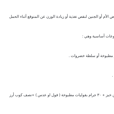
ض الأم أو الجنين لنقص تغذية أو زيادة الوزن عن المتوقع أثناء الحمل
وعات أساسية وهي :
.
الكمية الموصي بها يوميا هي ١٧٠ جرام وهي مايعادل رغيفين خبز + ٣٠ جرام بقوليات مطبوخة ( فول او عدس ) +نصف كوب أرز