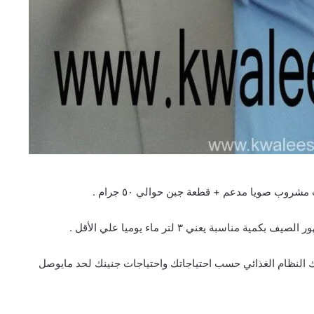
روب صويا مدعم + قطعة جبن حوالي ٥٠ جرام .
بة يعني ٣ لتر ماء يوميا علي الأقل .
لك النظام الغذائي حسب احتياجاتك واحتياجات جنينك لحد مايوصل