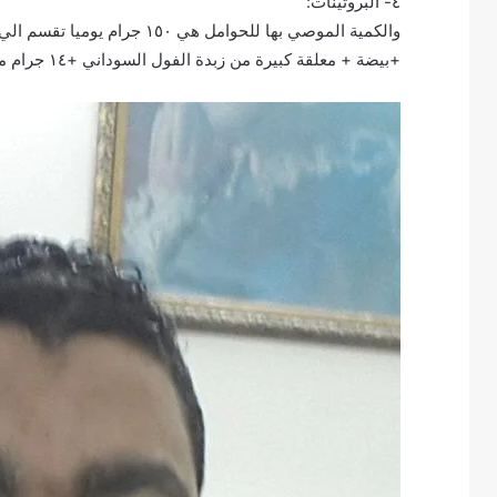
٤- البروتينات:
+بيضة + معلقة كبيرة من زبدة الفول السوداني +١٤ جرام مكسرات .