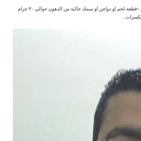
والكمية الموصي بها للحوامل هي ١٥٠ جرام يوميا تقسم الي -قطعة لحم او دواجن او سمك خالية من الدهون حوالي ٣٠ جرام