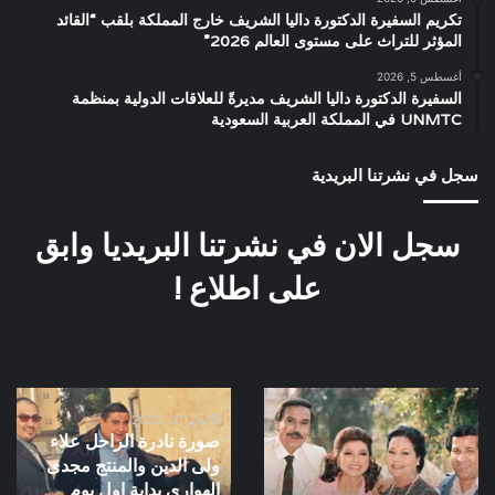
تكريم السفيرة الدكتورة داليا الشريف خارج المملكة بلقب “القائد
المؤثر للتراث على مستوى العالم 2026”
أغسطس 5, 2026
السفيرة الدكتورة داليا الشريف مديرةً للعلاقات الدولية بمنظمة
UNMTC في المملكة العربية السعودية
سجل في نشرتنا البريدية
سجل الان في نشرتنا البريديا وابق
على اطلاع !
كواليس
صورة
فيلم
نادرة
يناير 27, 2020
صورة نادرة الراحل علاء
الصبر
الراحل
ولى الدين والمنتج مجدى
فى
علاء
الهوارى بداية اول يوم
الملاحات
ولى