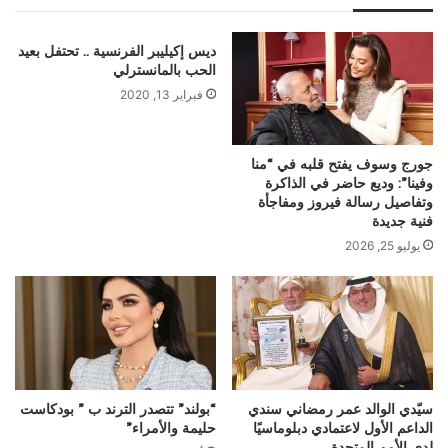
ديس إكيليبر الفرنسية .. تحتفل بعيد
الحب بالمانسترلي
فبراير 13, 2020
جورج وسوف يفتح قلبه في “منا
وفينا”: وديع حاضر في الذاكرة
وتفاصيل رسالة فيروز ومفاجأة
فنية جديدة
يوليو 25, 2026
سيّدي الوالد عمر رمضاني سندي
“بولند” تتصدر الترند ب ” بودكاست
الداعم الأول لاعتمادي دبلوماسيًا
حليمة والأمراء”
لدى الأمم المتحدة