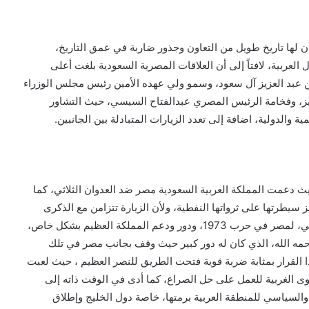
أن لها تاريخ طويل من التعاون وجذور ضاربة في عمق التاريخ،
ربية، لافتاً إلى أن العلاقات المصرية السعودية بلغت أعلى
 عبد العزيز آل سعود، وسمو ولي عهده الأمين رئيس مجلس الوزراء
يز، وفخامة الرئيس المصري عبدالفتاح السيسي، حيث التشاور
ة والدولية، اضافة إلى تعدد الزيارات المتبادلة بين الجانبين.
 حيث دعمت المملكة العربية السعودية مصر ضد العدوان الثلاثي، كما
يطرتها على ثرواتها النفطية، ولأن الزيارة تتزامن مع الذكرى
ال51 لانتصارات أكتوبر المجيدة، فاننا نستذكر التضامن العربي، لمصر في حرب 1973، ودور ودعم المملكة العظيم بشكل خاص،
رحمه الله، الذي كان له دور كبير حيث وقف بجانب مصر في تلك
ا القرار بمثابة ضربة قوية فتحت الطريق للنصر العظيم ، حيث لعبت
قوى الغربية للعمل على حل الصراع، كما أدى في الوقت ذاته إلى
 والسياسي للمنطقة العربية برمتها، خاصة دول الخليج وإطلاق