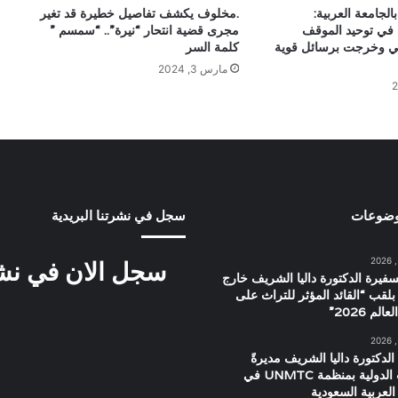
لجامعة العربية:
.مخلوف يكشف تفاصيل خطيرة قد تغير
في توحيد الموقف
مجرى قضية انتحار “نيرة”.. “سمسم ”
مي وخرجت برسائل قوية
كلمة السر
مارس 3, 2024
وضوعات
سجل في نشرتنا البريدية
سجل الان في نشرت
سفيرة الدكتورة داليا الشريف خارج
بلقب “القائد المؤثر للتراث على
م 2026”
الدكتورة داليا الشريف مديرةً
للعلاقات الدولية بمنظمة UNMTC في
العربية السعودية