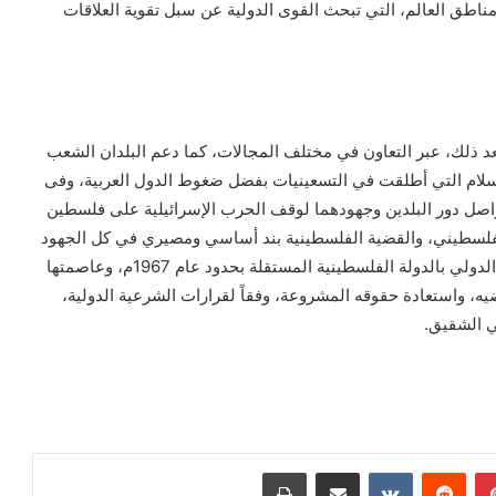
ناطق العالم، التي تبحث القوى الدولية عن سبل تقوية العلاقات
بعد ذلك، عبر التعاون في مختلف المجالات، كما دعم البلدان الشعب
لام التي أطلقت في التسعينيات بفضل ضغوط الدول العربية، وفى
اصل دور البلدين وجهودهما لوقف الحرب الإسرائيلية على فلسطين
لفلسطيني، والقضية الفلسطينية بند أساسي ومصيري في كل الجهود
الدبلوماسية للمملكة، مع دعم الجهود الرامية إلى الاعتراف الدولي بالدولة الفلسطينية المستقلة بحدود عام 1967م، وعاصمتها
 واستعادة حقوقه المشروعة، وفقاً لقرارات الشرعية الدولية،
ي الشقيق.
بينتيريست
مشاركة عبر البريد
طباعة