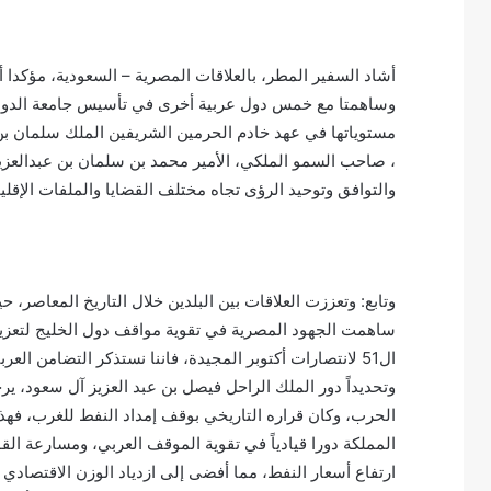
أشاد السفير المطر، بالعلاقات المصرية – السعودية، مؤكدا 
وساهمتا مع خمس دول عربية أخرى في تأسيس جامعة الدول الع
مستوياتها في عهد خادم الحرمين الشريفين الملك سلمان بن
، صاحب السمو الملكي، الأمير محمد بن سلمان بن عبدالعز
والتوافق وتوحيد الرؤى تجاه مختلف القضايا والملفات الإقليمي
وتابع: وتعززت العلاقات بين البلدين خلال التاريخ المعاصر،
ساهمت الجهود المصرية في تقوية مواقف دول الخليج لتعزيز س
وتحديداً دور الملك الراحل فيصل بن عبد العزيز آل سعود، ي
الحرب، وكان قراره التاريخي بوقف إمداد النفط للغرب، فهذ
المملكة دورا قيادياً في تقوية الموقف العربي، ومسارعة ال
ارتفاع أسعار النفط، مما أفضى إلى ازدياد الوزن الاقتصادي