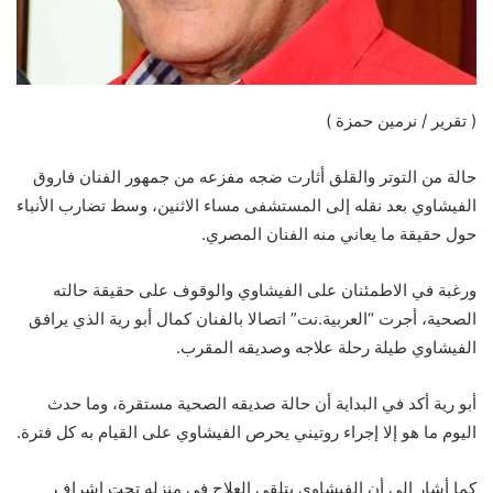
( تقرير / نرمين حمزة )
حالة من التوتر والقلق أثارت ضجه مفزعه من جمهور الفنان فاروق
الفيشاوي بعد نقله إلى المستشفى مساء الاثنين، وسط تضارب الأنباء
حول حقيقة ما يعاني منه الفنان المصري.
ورغبة في الاطمئنان على الفيشاوي والوقوف على حقيقة حالته
الصحية، أجرت “العربية.نت” اتصالا بالفنان كمال أبو رية الذي يرافق
الفيشاوي طيلة رحلة علاجه وصديقه المقرب.
أبو رية أكد في البداية أن حالة صديقه الصحية مستقرة، وما حدث
اليوم ما هو إلا إجراء روتيني يحرص الفيشاوي على القيام به كل فترة.
كما أشار إلى أن الفيشاوي يتلقى العلاج في منزله تحت إشراف