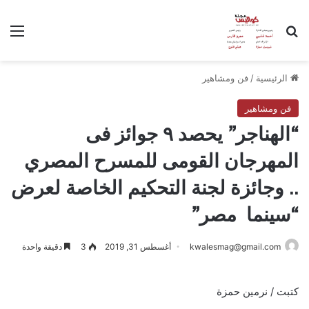
بحث عن
الق
الرئيسية
/
فن ومشاهير
فن ومشاهير
“الهناجر” يحصد ٩ جوائز فى
المهرجان القومى للمسرح المصري
.. وجائزة لجنة التحكيم الخاصة لعرض
“سينما مصر”
kwalesmag@gmail.com
أغسطس 31, 2019
3
دقيقة واحدة
كتبت / نرمين حمزة