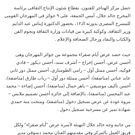
حصل مركز الهناجر للفنون، بقطاع شئون الإنتاج الثقافى برئاسة
المخرج خالد جلال، أمس الجمعة، على ٩ جوائز فى المهرجان القومى
للمسرح المصرى بدورته الـ١٢، بحضور الدكتورة إيناس عبد الدايم
وزير الثقافة، وكوكبة كبيرة من قيادات وزارة الثقافة ونجوم الفن
والكتاب والنقاد ورجال الصحافة والإعلام .
حيث حصد عرض أيام صفراء مجموعة من جوائز المهرجان وهى
أحسن عرض، أحسن إخراج – أشرف سند، أحسن ديكور – فادي
فوكيه، أحسن ممثل أول – رامي الطومباري، أحسن ممثل دور ثاني
عابد عناني (مناصفة)، أحسن ممثلة دور أول – رباب طارق (مناصفة)،
أحسن تأليف موسيقي – باهر جمال (مناصفة)، أحسن إضاءة – محمد
عبد المحسن (مناصفة)، بالإضافة إلي جائزة أحسن تصميم ملابس –
مروة عودة عن عرض تسجيل دخول (مناصفة)، ومنحت منة حمدي
شهادة تميز عن مسرحية تسجيل دخول .
من جانبه وجه خالد جلال التهنئة لأسرة عرض “أيام صفراء” ولكل
فريق العمل بالمركز وفى مقدمتهم الفنان محمد دسوقى مدير