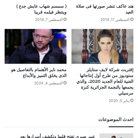
هند عاكف تنشر صورتها فى صلاة
( سمسم شهاب عايش جدع )
العيد
وينتظر فيلمه قريبا
أغسطس 11, 2019
أغسطس 7, 2019
إقتربت شركة لايف ستايلز
محمد ناير الأهتمام بالتفاصيل هو
ستوديوز من طرح أول إنتاجاتها
الذى يخلق التميز والأبداع
الفنية للعام الجديد 2020، والذي
أغسطس 4, 2024
يجمعها بالنجمة الجزائرية كنزة
مرسيلي
يناير 5, 2020
احدث الموضوعات
عبير صبري تفتح قلبها وتكشف أسرارها بعد