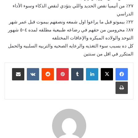
٢٧٪؜ من أنيميا نقص الحديد واللي بتؤدي لنقص الذكاء وسوء الأداء
الدراسي
٢٢٪؜ بيموتو قبل ما يراعوا اول شمعه ونصفهم بيموت قبل عمر شهر
٨٧٪؜ محرومين من حقهم في رضاعه طبيعية مطلقه لمده ٤-٥ شهور
التوحد والولاده المبكره والإعاقات المختلفه
كل ده بسبب سوء التغذيه والرعايه الصحيه والتربيه السلبيه والحمل
المتكرر في اقل من سنتين
لينكدإن
بينتيريست
مشاركة عبر البريد
طباعة