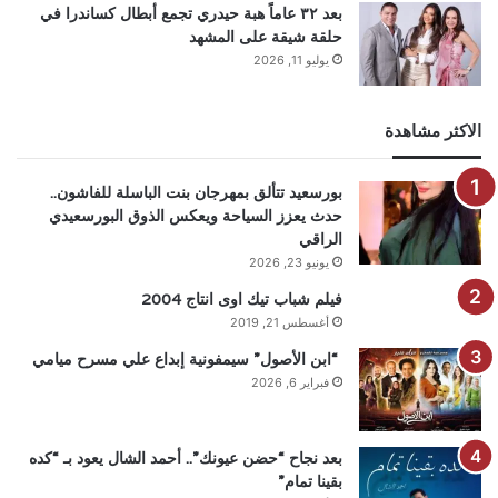
بعد ٣٢ عاماً هبة حيدري تجمع أبطال كساندرا في
حلقة شيقة على المشهد
يوليو 11, 2026
الاكثر مشاهدة
بورسعيد تتألق بمهرجان بنت الباسلة للفاشون..
حدث يعزز السياحة ويعكس الذوق البورسعيدي
الراقي
يونيو 23, 2026
فيلم شباب تيك اوى انتاج 2004
أغسطس 21, 2019
“ابن الأصول” سيمفونية إبداع علي مسرح ميامي
فبراير 6, 2026
بعد نجاح “حضن عيونك”.. أحمد الشال يعود بـ “كده
بقينا تمام”