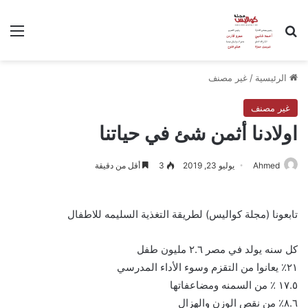
بحث عن
الق
الرئيسية
/
غير مصنف
غير مصنف
اولادنا أثمن شئ في حياتنا
Ahmed
يوليو 23, 2019
3
أقل من دقيقة
تابعونا (مجلة كواليس) لطريقة التغذية السليمه للاطفال
كل سنه يولد في مصر ٢.٦ مليون طفل
٢١٪؜ يعانوا من التقزم وسوء الأداء المدرسي
١٧.٥ ٪؜ من السمنه ومضاعفاتها
٨.٦٪؜ من نقص الوزن والهزال