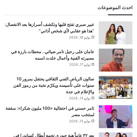
احدث الموضوعات
عبير صبري تفتح قلبها وتكشف أسرارها بعد الانفصال:
“هذا هو عقابي لأي شخص أذاني”
يوليو 18, 2026
عامان على رحيل تامر ضيائي.. محطات بارزة في
مسيرته الفنية وأعمال خلدت اسمه
يوليو 17, 2026
صالون الرياض الفني الثقافي يحتفل بمرور 10
سنوات على تأسيسه ويكرّم نخبة من رموز الفن
والإعلام في جدة
يوليو 13, 2026
تامر حسني في احتفالية «100 مليون شكرا»: سقفة
لمنتخب مصر
يوليو 13, 2026
بعد ٣٢ عاماً هبة حيدري تجمع أبطال كساندرا في