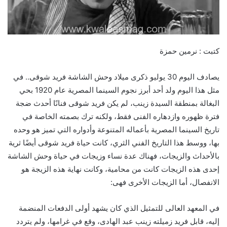
كتبت : نرمين حمزة
يصادف اليوم 30 يوليو ذكرى ميلاد وحش الشاشة فريد شوقى.. في
مثل هذا اليوم ولد أحد أبرز نجوم السينما المصرية عام 1920 بحي
البغالة بمنطقة السيدة زينب، لم يكن فريد شوقى فنانًا أحدث ضجة
فترة ظهوره وازدهاره الفنى فقط، ولكنه ترك بصمته الخاصة في
تاريخ السينما المصرية بأعماله المتنوعة وأدواره التي تميز هو وحده
بها، ووسط هذا التاريخ الفني الثري، كانت حياة فريد شوقى أيضًا ثرية
بالأحداث والزيجات، فهناك عدة نساء وزيجات في حياة وحش الشاشة
إحدى هذه الزيجات كانت من محامية، وكانت نهاية هذه الزيجة هو
الانفصال، أما الزيجات الأخرى فهى:
في المعهد العالى للتمثيل الذي كان يشهد أولى الدفعات المنضمة
إليه، قابل فريد زميلته زينب عبد الهادى، وقع في غرامها، ولم يتردد