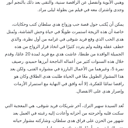
وهبي الأبوية وانفصل عن الراقصة سنية، والتقى بعد ذلك بالنجم أنور
وجدى واشترك معه في فيلم من بطولة ليلى مراد.
يمكن أن يُكتب حول قصة حب وزواج هدي سلطان كتب وحكايات،
خاصة أن هذه الزيجة استمرت طويلًا في حياة وحش الشاشة، وتُمثل
هدى الحب الذي وقع فريد شوقى في غرامه من أول نظرة، والذي
خطف عقله وقلبه ولم يتردد كثيرًا في اتخاذ قرار الزواج من هذه
الجميلة الوافدة من طنطا، عاشت هدي مع فريد لمدة 20 عامًا، وقدم
خلال هذه السنوات كثير من أعماله الناجحة أبرزها حميدو، رصيف
نمرة 5، وغيرهما من الأعمال البارزة في مشواره الفنى، ولكن بعد
هذا المشوار الطويل معًا في الحياة طلبت هدى الطلاق وكان هو
رافضا تمامًا للفكرة، إلا أنه وافق في النهاية مع استمرار الأزمات
وإصرار هدى على الانفصال.
تُعد السيدة سهير الترك، آخر شريكات فريد شوقى، هي المعجبة التي
سكنت قلبه وأخرجته من أحزانه وأعادت إليه رغبته في العمل بعد
شهور من الحزن على فراق هدى سلطان، وشاركته مشوار حياته
حتى النهاية، وهى أيضًا والدة بناته عبير ورانيا.