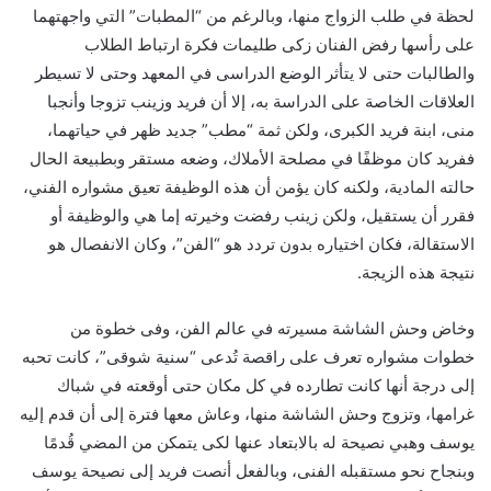
لحظة في طلب الزواج منها، وبالرغم من “المطبات” التي واجهتهما
على رأسها رفض الفنان زكى طليمات فكرة ارتباط الطلاب
والطالبات حتى لا يتأثر الوضع الدراسى في المعهد وحتى لا تسيطر
العلاقات الخاصة على الدراسة به، إلا أن فريد وزينب تزوجا وأنجبا
منى، ابنة فريد الكبرى، ولكن ثمة “مطب” جديد ظهر في حياتهما،
ففريد كان موظفًا في مصلحة الأملاك، وضعه مستقر وبطبيعة الحال
حالته المادية، ولكنه كان يؤمن أن هذه الوظيفة تعيق مشواره الفني،
فقرر أن يستقيل، ولكن زينب رفضت وخيرته إما هي والوظيفة أو
الاستقالة، فكان اختياره بدون تردد هو “الفن”، وكان الانفصال هو
نتيجة هذه الزيجة.
وخاض وحش الشاشة مسيرته في عالم الفن، وفى خطوة من
خطوات مشواره تعرف على راقصة تُدعى “سنية شوقى”، كانت تحبه
إلى درجة أنها كانت تطارده في كل مكان حتى أوقعته في شباك
غرامها، وتزوج وحش الشاشة منها، وعاش معها فترة إلى أن قدم إليه
يوسف وهبي نصيحة له بالابتعاد عنها لكى يتمكن من المضي قُدمًا
وبنجاح نحو مستقبله الفنى، وبالفعل أنصت فريد إلى نصيحة يوسف