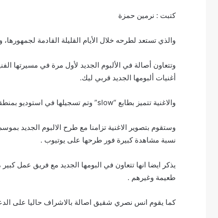
كتبت : نرمين حمزة
والذي تستعد لطرحه خلال الأيام القليلة القادمة لجمهورها، وا
وتتعاون أصالة في الألبوم الجديد لأول مرة في مسيرتها الف
أغنيات ألبومها الجديد قربي ليك.
والاغنية تتميز بطابع “slow” وتم تسجيلها في استوديو بمنطقة حدائق الاهرام ، كلمات جمال الخولي وتوزيع موسيقي عادل حقي .
وستقوم بتصوير الاغنية تزامنا مع طرح الالبوم الجديد بموسم
نسبة مشاهدة كبيرة فور طرحها على يوتيوب .
يذكر ايضا انها تتعاون في البومها الجديد مع فريق عمل كبير
طعيمة وغيرهم .
كما يقوم انس نصري شقيق اصالة بالاشراف حاليا على الدعاية