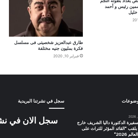
لص بغداد بطوله النجم
سمين رئيس و أحمد
خليل
طارق عبدالعزيز شخصيتى فى مسلسل
فكرة بمليون جنيه مختلفة
فبراير 10, 2020
وضوعات
سجل في نشرتنا البريدية
سجل الان في نشرت
سفيرة الدكتورة داليا الشريف خارج
بلقب “القائد المؤثر للتراث على
م 2026”