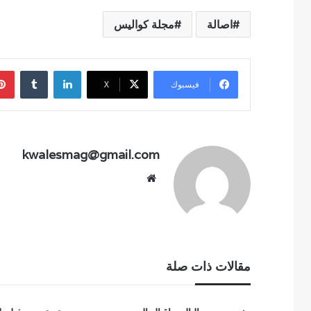
اصالة
مجلة كواليس
لينكدإن
فيسبوك
‫X
kwalesmag@gmail.com
موقع
الويب
مقالات ذات صلة