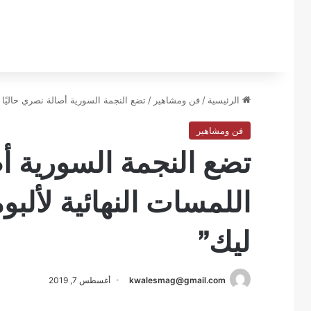
الرئيسية
/
فن ومشاهير
/
تضع النجمة السورية أصالة نصري حاليًا ا
فن ومشاهير
تضع النجمة السورية أص
اللمسات النهائية لألبو
ليك”
kwalesmag@gmail.com
أغسطس 7, 2019