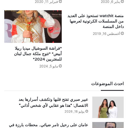
يناير 6, 2020
فبراير 11, 2020
منصة watchit تستحوذ على العديد
من المسلسلات الكرتونية لعرضها
داخل المنصة
أغسطس 16, 2019
*فراشة السوشيال ميديا ربيلا
أبيض* *تتوج ملكة جمال لبنان
للمغتربين 2024*
مايو 5, 2024
احدث الموضوعات
عبير صبري تفتح قلبها وتكشف أسرارها بعد
الانفصال: “هذا هو عقابي لأي شخص أذاني”
يوليو 18, 2026
عامان على رحيل تامر ضيائي.. محطات بارزة في