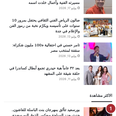
مسيرته الفنية وأعمال خلدت اسمه
يوليو 17, 2026
صالون الرياض الفني الثقافي يحتفل بمرور 10
سنوات على تأسيسه ويكرّم نخبة من رموز الفن
والإعلام في جدة
يوليو 13, 2026
تامر حسني في احتفالية «100 مليون شكرا»:
سقفة لمنتخب مصر
يوليو 13, 2026
بعد ٣٢ عاماً هبة حيدري تجمع أبطال كساندرا في
حلقة شيقة على المشهد
يوليو 11, 2026
الاكثر مشاهدة
بورسعيد تتألق بمهرجان بنت الباسلة للفاشون..
حدث يعزز السياحة ويعكس الذوق البورسعيدي