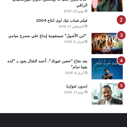
الراقي
يونيو 23, 2026
فيلم شباب تيك اوى انتاج 2004
أغسطس 21, 2019
“ابن الأصول” سيمفونية إبداع علي مسرح ميامي
فبراير 6, 2026
بعد نجاح “حضن عيونك”.. أحمد الشال يعود بـ “كده
بقينا تمام”
أبريل 8, 2026
(بدون عنوان)
يونيو 21, 2026