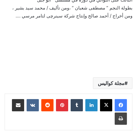
بطولة النجم ” مصطفى شعبان ” ،ومن تأليف / محمد سيد بشير ،
ومن أخراج / أحمد صالح وإنتاج شركة سينرچى لتامر مرسي ….
مجلة كواليس
لينكدإن
بينتيريست
مشاركة عبر البريد
طباعة