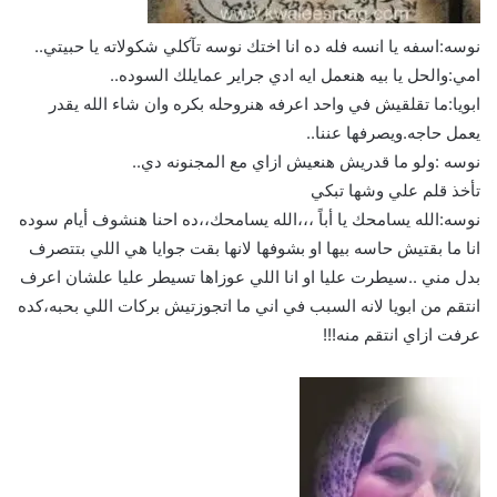
نوسه:اسفه يا انسه فله ده انا اختك نوسه تآكلي شكولاته يا حبيتي..
امي:والحل يا بيه هنعمل ايه ادي جراير عمايلك السوده..
ابويا:ما تقلقيش في واحد اعرفه هنروحله بكره وان شاء الله يقدر
يعمل حاجه.ويصرفها عننا..
نوسه :ولو ما قدريش هنعيش ازاي مع المجنونه دي..
تأخذ قلم علي وشها تبكي
نوسه:الله يسامحك يا أباً ،،،الله يسامحك،،ده احنا هنشوف أيام سوده
انا ما بقتيش حاسه بيها او بشوفها لانها بقت جوايا هي اللي بتتصرف
بدل مني ..سيطرت عليا او انا اللي عوزاها تسيطر عليا علشان اعرف
انتقم من ابويا لانه السبب في اني ما اتجوزتيش بركات اللي بحبه،كده
عرفت ازاي انتقم منه!!!