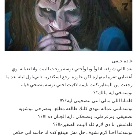
غادة حنفى
بعد اللي شوفته انا وأبويا وأختي نوسه روحت البيت وانا تعبانه اوي
أعصابي تقريبا منهاره لكن عاوزه ارجع اسكندريه تاني،اول ليله بعد ما
رجعت من المقابر،كنت نايمه لاقيت اختي نوسه بتصحي فيا،،
نوسه:في ايه مالك؟؟
فله:انا اللي مالي انتي بتصحيني ليه؟؟!!!
نوسه:انتي عماله تنهدي كانك طالعه مطلع.. وتصرخي ..وشويه
تصفيقي..وتزغرطي.. وتضحكي.. ايه الجنان ده !!!؟؟
فله:مش انا دي لازم فله البنت الصغيره!!؟؟
نوسه:ما احنا لازم نشوف حل مش هينفع كده انا حاسه اني خلاص