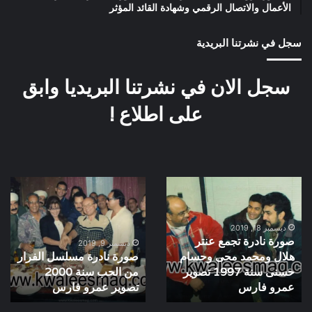
الأعمال والاتصال الرقمي وشهادة القائد المؤثر
سجل في نشرتنا البريدية
سجل الان في نشرتنا البريديا وابق
على اطلاع !
صورة
صورة
نادرة
نادرة
تجمع
مسلسل
عنتر
الفرار
ديسمبر 18, 2019
صورة نادرة تجمع عنتر
هلال
من
ديسمبر 9, 2019
هلال ومحمد محى وحسام
صورة نادرة مسلسل الفرار
ومحمد
الحب
حسنى سنة 1997 تصوير
من الحب سنة 2000
محى
سنة
وحسام
عمرو فارس
2000
تصوير عمرو فارس
حسنى
تصوير