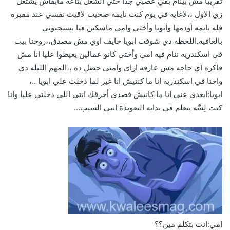
تقريبا مش بينام بقي عصبي جدا حتي الشغل بتاعه مابقاش يشتغل
زي الاول ،،لاغايه في يوم كنت نايمه صحيت لاقيت نفسي عند مقبره
فله نايمه أودمها وأبويا وأختي وامي ماسكين فيا بيسحبوني
بالعافيه.اللحظه دي شوفت ابويا خايف اوي مش مصدق،،روحنا بيت
في اسكندريه ننام فيه امي وأختي كانو عمالين يعيطوا عليا انا مش
فاكره أي حاجه مش عارفه ازاي وأمتي حصل ده ،،المهم الليله دي
واحنا في اسكندريه انا ما كنتيش انا غير لما دخلت علي ابويا ..،
ابويا:ابعدي عني انا ما كانيش قصدي أحرقك انتي اللي دخلتي عليا وانا
كنت لِسَّه بتعلم في بدايه التعويذة انتي السبب…
امي:انت بتكلم مين؟؟