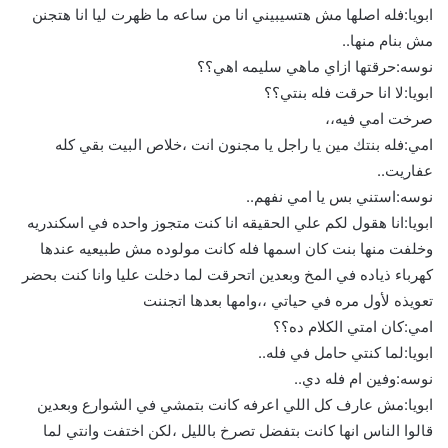
ابويا:فله اصلها مش هتسيبيني انا من ساعه ما ظهرت ليا انا هتجنن
مش بنام منها..
نوسه:حرقتها ازاي ماهي سليمه اهي؟؟
ابويا:لا انا حرقت فله بنتي؟؟
صرخت امي فيه،،
امي:فله بنتك مين يا راجل يا مجنون انت ،خلاص البيت بقي كله
عفاريت..
نوسه:استني بس يا امي نفهم..
ابويا:انا هقول لكم علي الحقيقه انا كنت متجوز واحده في اسكندريه
وخلفت منها بنت كان اسمها فله كانت مولوده مش طبيعيه عندها
كهرباء ذياده في المخ وبعدين اتحرقت لما دخلت عليا وانا كنت بحضر
تعويذه لأول مره في حياتي ،،وامها بعدها اتجننت
امي:كان امتي الكلام ده؟؟
ابويا:لما كنتي حامل في فله..
نوسه:وفين ام فله دي..
ابويا:مش عارف كل اللي اعرفه كانت بتمشي في الشوارع وبعدين
قالوا الناس انها كانت بتفضل تصرخ بالليل ،لكن اختفت وانتي لما