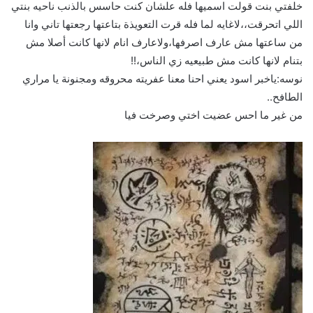
خلفتي بنت قولت اسميها فله علشان كنت حاسس بالذنب ناحيه بنتي
اللي اتحرقت،،لاغايه لما فله قرت التعويذة بتاعتها رجعتها تاني وانا
من ساعتها مش عارف اصرفها،ولاعارف انام لانها كانت أصلا مش
بتنام لانها كانت مش طبيعيه زي الناس،!!
نوسه:ياخبر اسود يعني احنا معنا عفريته محروقه ومجنونة يا مراري
الطافح..
من غير ما احس عضيت اختي وصرخت فيا