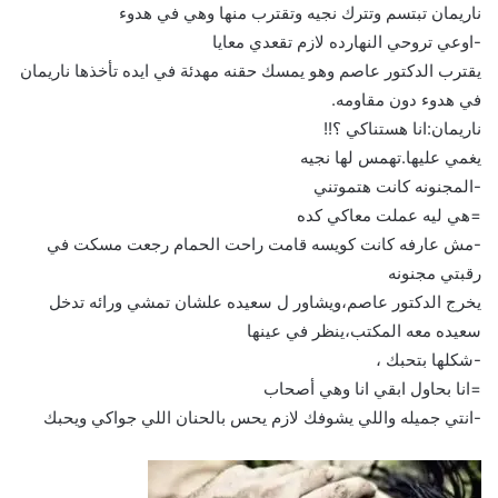
ناريمان تبتسم وتترك نجيه وتقترب منها وهي في هدوء
-اوعي تروحي النهارده لازم تقعدي معايا
يقترب الدكتور عاصم وهو يمسك حقنه مهدئة في ايده تأخذها ناريمان
في هدوء دون مقاومه.
ناريمان:انا هستناكي ؟!!
يغمي عليها.تهمس لها نجيه
-المجنونه كانت هتموتني
=هي ليه عملت معاكي كده
-مش عارفه كانت كويسه قامت راحت الحمام رجعت مسكت في
رقبتي مجنونه
يخرج الدكتور عاصم،ويشاور ل سعيده علشان تمشي ورائه تدخل
سعيده معه المكتب،ينظر في عينها
-شكلها بتحبك ،
=انا بحاول ابقي انا وهي أصحاب
-انتي جميله واللي يشوفك لازم يحس بالحنان اللي جواكي ويحبك