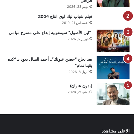
الراقي
يونيو 23, 2026
فيلم شباب تيك اوى انتاج 2004
أغسطس 21, 2019
“ابن الأصول” سيمفونية إبداع علي مسرح ميامي
فبراير 6, 2026
بعد نجاح “حضن عيونك”.. أحمد الشال يعود بـ “كده
بقينا تمام”
أبريل 8, 2026
(بدون عنوان)
يونيو 21, 2026
الاعلى مشاهدة