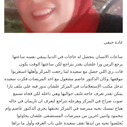
غادة حنفى
ساعات الانسان بتحصل له حاجات في الدنيا.بيبقي نفسه ساعتها
يرجع الزمن ورا علشان يقدر يتراجع لكن ساعتها الوقت يكون
فات..زي اللي حصل مع سعيده لما رجعت المركز وأهلها استغربوا
موقفها..وكان الدكتور عاصم مشغول مع احد المريضات.فكرت سعيده
تدخل مكتب الإستعلامات في المركز علشان تدور فيه علي ملف يارا
يمكن تقدر تعرف حاجه.تلتف حواليها وهي داخله لكن فجاه تسمع
صوت صراخ في المركز وهرجله.تتراجع لتعرف ان ناريمان في حاله
هياج تمسك نجيه ممرضه في المركز تخنقها يجري الدكتور عاصم وام
محمود واتنين اخرين من ممرضات المستشفى علشان يحاولوا
يُخلصوا نجيه من ايدها تقف سعيدة علي باب الغرفه وأول ما تراها