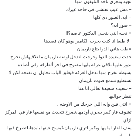
نجيه وتجري تاخد التليفون منها
– مش عيب تفتشي في حاجه غيرك
= ايه. الصور دي كلها
– صور ايه؟
= نجيه انتي بتحبي الدكتور عاصم؟!!!
-لا طبعا انا كنت بجرب الكاميرا،وهو كان قصدها
=طب هاتي الدوا بتاع ناريمان
خدت سعيده الدوا وخرجت.لتدخل اوضه ناريمان ما تلاقيهاش تخرج
تدور عليها تلاقي غرفه بابها مفتوح في اخر ألطرقه وفي أضاءه
بسيطه تخرج منها تدخل الغرفه فيغلق الباب تحاول ان تفتحه لكن لا
تستطيع تسمع صوت ناريمان
– سعيده سعيدة تعالي انا هنا
تنظر حواليها
= انتي فين وايه اللي خرجك من الاوضه ،
تشوف فار كبير بيجري أودمها،تصرخ تتحدث مع نفسها فار في المركز
ازاي
يقف الفار امامها ويكبر لتري ناريمان،تُمسح عينها بايدها،لتصرخ فيها
ناريمان