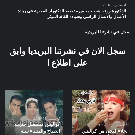
أغسطس 5, 2026
الدكتورة روعه بنت حمد ميره تحصد الدكتوراه الفخرية في ريادة
الأعمال والاتصال الرقمي وشهادة القائد المؤثر
سجل في نشرتنا البريدية
سجل الان في نشرتنا البريديا وابق
على اطلاع !
نجلاء
كواليس
فتحى
مسلسل
من
حديث
كواليس
الصباح
فيلم
والمساء
سبتمبر 19, 2019
كواليس مسلسل حديث
المرأة
سنة
أغسطس 11, 2022
نجلاء فتحى من كواليس
الصباح والمساء سنة
الحديدية
2001