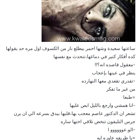
ساعتها سعيدة وشها احمر بيطلع نار من الكسوف اول مره حد يقولها
كده أفكار كتير في دماغها،تتحدث مع نفسها
-معقول قاصده انه؟!!
ينظر في عينها بإعجاب
-تقدري تقعدي معها النهارده
من غير ما تفكر
=طبعا
-انا همشي وارجع بالليل ابص عليها
تشعر ان الدكتور عاصم معجب بها،قلبها بيدق بسرعه الي ان يرن
جرس التليفون تتخض تلاقي اختها ساره
-الو.عوووووو ا
=يا ظريفه عاوزه ايه