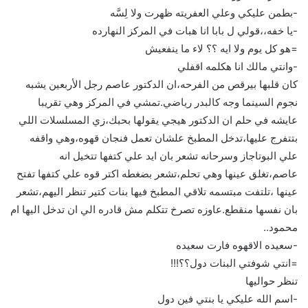
-بطمن عليكي وعلي العفريته ظهرت ولا لِسَّه
-يا خفه،،قولي ل بابا انا هبات في المركز النهارده
=هو كل يوم ولا ايه ؟؟ لاء ما ينفعيش
-وانتي مالك انا هكلمه اقفلي
كان قلبها بيرقص من الفرحه،ان الدكتور عاصم رجل الأربعين يشبه
نجوم السينما وجه كالبدر رياضي.تمشي في المركز وهي تقريبا
عايشه في حلم ان الدكتور هيجي يقولها بحبك،زي المسلسلات اللي
بتتفرج عليها،تدخل المطبخ علشان تعمل فنجان قهوه،وهي واقفه
علي البوتاجاز وسرحانه تشعر بان ايد علي كتفها تتخيل انه
عاصم،تغلق عينها وهي تحلم،تشعر بضغطه اكتر قوه علي كتفها تفتح
عينها ،تلتفت مبتسمه تلاقي المطبخ فيها بنات كتير تنظر اليهم،تشعر
بان نفسها منقطع.عاوزه تصرخ تتكلم مش قادره الي ان تدخل اليها ام
محمود..
-سعيده الاقهوه فارت سعيده
=انتي شوفتي البنات دول؟؟!!!
تنظر حواليها
-اسم الله عليكي يا بنتي فين دول