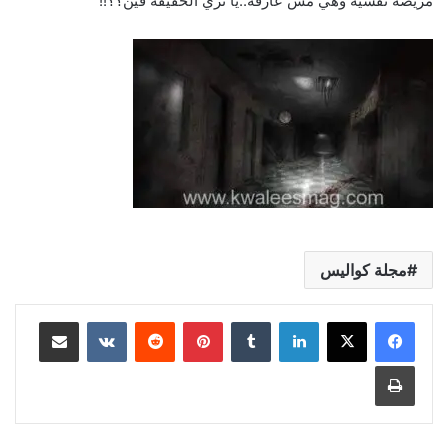
مريضه نفسيه وهي مش عارفه..يا تري الحقيقه فين؟؟!!
مجلة كواليس
لينكدإن
بينتيريست
مشاركة عبر البريد
طباعة