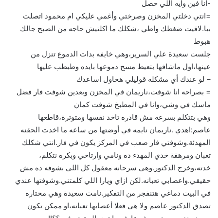
-انا فين وايه اللي حصل
=انتي دخلتي المخزن وصرختي وأغمي عليكي ام محمود اتصلت
بيا.لاقيت ضغطك واطي ،شكلك ما اكلتيش حاجه من الصبح جالك
هبوط
جلست سعيدة علي السرير،وهي خايفه بدات الدموع تنزل من
عينها،اول ماشافها بتعيط مسح دموعها بايده وطبطب عليها
– لو عندك أي مشكله قوليلي هحاول اساعدك
= بصراحه انا شوفت،ناريمان في المخزن وبعدين شوفت فار فضل
ماسك في وشي،وانا في المطبخ شوفت كمان
وهي بتتكلم بسرعه مش قادره تاخد نفسها ومتوترة،قاطعها
عاصم:اهدي .ناريمان نايمه في أوضتها من ساعه ما اخدت الحقنه
المهدئة.وشوفتي فار صعب في المركز يكون في فار.انتي شكلك
تعبان ومرهقة خدي المهدء ده ونامي وارتاحي وبكره نتكلم،
خدته،وخرج الدكتور.وهي سرحانه معقول كل اللي بشوفه ده مش
حقيقي.واعصابي تعبانه.لكن ازاي ويارا اللي كلمتني.وشوفتها عندي
في البيت دماغي هتنفجر من التفكير.نامت سعيدة وهي محتاره
تصدق الدكتور عاصم ولا هي فعلا أعصابها تعبانه،او ممكن تكون