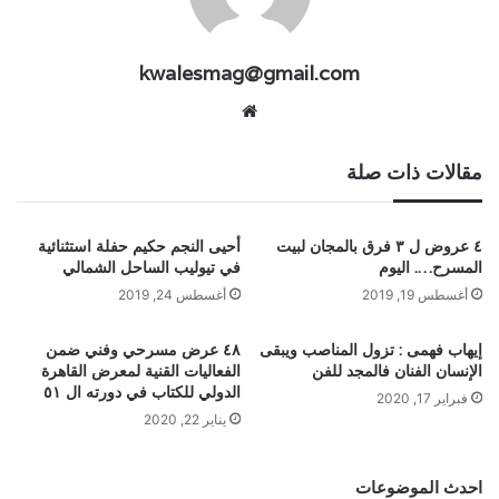
kwalesmag@gmail.com
موقع
الويب
مقالات ذات صلة
٤ عروض ل ٣ فرق بالمجان لبيت
أحيى النجم حكيم حفلة استثنائية
المسرح…. اليوم
في تيوليب الساحل الشمالي
أغسطس 19, 2019
أغسطس 24, 2019
إيهاب فهمى : تزول المناصب ويبقى
٤٨ عرض مسرحي وفني ضمن
الإنسان الفنان فالمجد للفن
الفعاليات القنية لمعرض القاهرة
الدولي للكتاب في دورته ال ٥١
فبراير 17, 2020
يناير 22, 2020
احدث الموضوعات