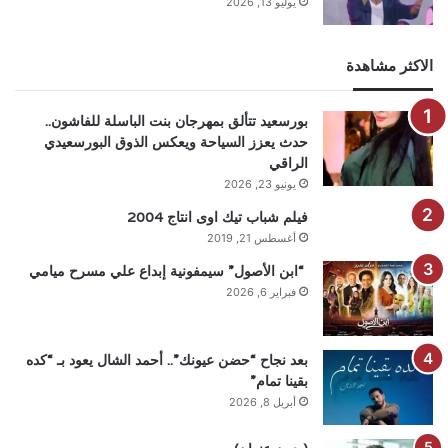
يوليو 13, 2026
الاكثر مشاهدة
بورسعيد تتألق بمهرجان بنت الباسلة للفاشون..
حدث يعزز السياحة ويعكس الذوق البورسعيدي
الراقي
يونيو 23, 2026
فيلم شباب تيك اوى انتاج 2004
أغسطس 21, 2019
“ابن الأصول” سيمفونية إبداع علي مسرح ميامي
فبراير 6, 2026
بعد نجاح “حضن عيونك”.. أحمد الشال يعود بـ “كده
بقينا تمام”
أبريل 8, 2026