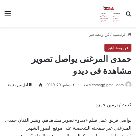
بحث عن
الق
الرئيسية
/
فن ومشاهير
فن ومشاهير
حمدى المرغنى يواصل تصوير
مشاهدة فى ديدو
kwalesmag@gmail.com
أغسطس 29, 2019
1
أقل من دقيقة
كتبت / نرمين حمزة
يواصل فريق عمل فيلم «ديدو» تصوير مشاهدهم، ونشر الفنان حمدي
الميرغني عبر صفحته الشخصية على موقع الصور الشهير
“إنستجرام” صورة له من كواليس العمل برفقة الفنان كريم فهمي.