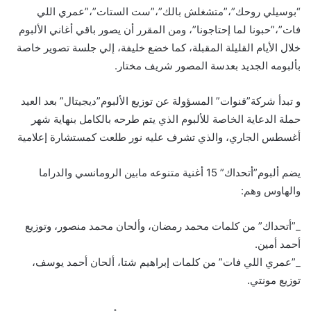
“بوسيلي روحك”،”متشغلش بالك”،”ست الستات”،”عمري اللي
فات”،”حبونا لما إحتاجونا”، ومن المقرر أن يصور باقي أغاني الألبوم
خلال الأيام القليلة المقبلة، كما خضع خليفة، إلي جلسة تصوير خاصة
بألبومه الجديد بعدسة المصور شريف مختار.
و تبدأ شركة”قنوات” المسؤولة عن توزيع الألبوم”ديجيتال” بعد العيد
حملة الدعاية الخاصة للألبوم الذي يتم طرحه بالكامل بنهاية شهر
أغسطس الجاري، والذي تشرف عليه نور طلعت كمستشارة إعلامية
يضم ألبوم”أتحداك” 15 أغنية متنوعه مابين الرومانسي والدراما
والهاوس وهم:
_”أتحداك” من كلمات محمد رمضان، وألحان محمد منصور، وتوزيع
أحمد أمين.
_”عمري اللي فات” من كلمات إبراهيم شتا، ألحان أحمد يوسف،
توزيع مونتي.