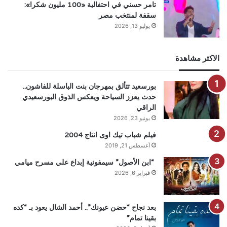
تامر حسني في احتفالية «100 مليون شكرا»:
سقفة لمنتخب مصر
يوليو 13, 2026
الاكثر مشاهدة
بورسعيد تتألق بمهرجان بنت الباسلة للفاشون..
حدث يعزز السياحة ويعكس الذوق البورسعيدي
الراقي
يونيو 23, 2026
فيلم شباب تيك اوى انتاج 2004
أغسطس 21, 2019
“ابن الأصول” سيمفونية إبداع علي مسرح ميامي
فبراير 6, 2026
بعد نجاح “حضن عيونك”.. أحمد الشال يعود بـ “كده
بقينا تمام”