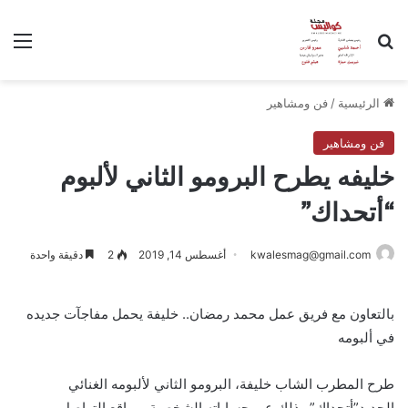
بحث عن
الق
الرئيسية
/
فن ومشاهير
فن ومشاهير
خليفه يطرح البرومو الثاني لألبوم
“أتحداك”
kwalesmag@gmail.com
أغسطس 14, 2019
2
دقيقة واحدة
بالتعاون مع فريق عمل محمد رمضان.. خليفة يحمل مفاجآت جديده
في ألبومه
طرح المطرب الشاب خليفة، البرومو الثاني لألبومه الغنائي
الجديد”أتحداك” وذلك عبر حساباته الشخصية بمواقع التواصل