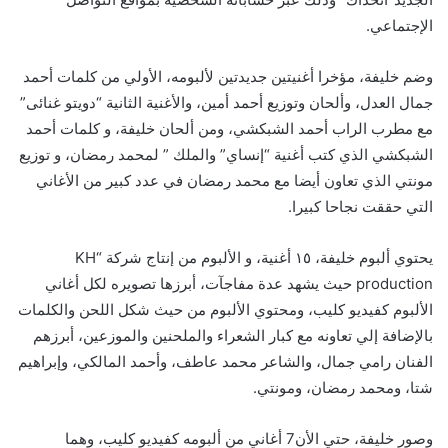
الإجتماعي.
وضم خليفة، مؤخرا أغنيتين جديدتين لألبومه، الأولي من كلمات أحمد
جمال العدل، وألحان وتوزيع أحمد أمين، والأغنية الثانية “دويتو غنائى”
مع مطرب الراب أحمد الشبكشي، ومن ألحان خليفة، و كلمات أحمد
الشبكشي الذي كتب أغنية “إنساي” والملك ” لمحمد رمضان، و توزيع
مونتي الذي تعاون أيضا مع محمد رمضان في عدد كبير من الأغاني
التي حققت نجاحا كبيرا.
يحتوي ألبوم خليفة، ١٥ أغنية، و الألبوم من إنتاج شركة “KH
production حيث يشهد عدة مفاجآت، أبرزها تصويره لكل أغاني
الألبوم كفيديو كليب، ومحتوي الألبوم من حيث شكل اللحن والكلمات
بالإضافة إلي تعاونه مع كبار الشعراء والملحنين والموزعين، أبرزهم
الفنان رامي جمال، والشاعر محمد عاطف، وأحمد المالكي، وإبراهيم
شتا، ومحمد رمضان، ومونتي.
وصور خليفة، حتي الأن7 أغاني من ألبومه كفيديو كليب، وهما