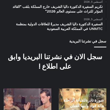
أغسطس 5, 2026
تكريم السفيرة الدكتورة داليا الشريف خارج المملكة بلقب “القائد
المؤثر للتراث على مستوى العالم 2026”
أغسطس 5, 2026
السفيرة الدكتورة داليا الشريف مديرةً للعلاقات الدولية بمنظمة
UNMTC في المملكة العربية السعودية
سجل في نشرتنا البريدية
سجل الان في نشرتنا البريديا وابق
على اطلاع !
صورة
صورة
يونيو 9, 2021
نادرةللفنانة
نادرة
صورة نادرةللفنانة الراحلة
الراحلة
تجمع
هالة فواد وابنها الفنان
هالة
هشام