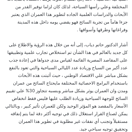
المختلفة وعلي رأسها السياحة، لذلك كان لزاما توفير القدر من
الأبحاث والدراسات العلمية الجاده لتطوير هذا العمران الذي يعتبر
جزءا هاماً من تجربة السائح فهو يقضي يومه داخل هذه المدينة
وفراغاتها وطرقها وأسواقها .
أشار الدكتور حاتم دياب، إلى أنه من خلال هذه الرؤية والاطلاع على
كل جديد بالعالم في هذا الشأن تم استخلاص تجارب علمية وتطبيقها
على المقاصد المصرية القائمة لقياس مدى جدواها في إعادة جذب
عدد أكبر من السياح وزيادة عدد الليالي السياحية والتي تعود بالنفع
بشكل مباشر علي الاقتصاد الوطني ، حيث أثبتت هذه الأبحاث
باستخدام البرامج الاحصائية المختلفة مايحتاج السائح من عمران
ومدن وان العمران يوثر بشكل مباشر وبنسبه تتجاوز 30% علي تقييم
السائح للوجهة السياحية وزيادة الطلب عليها فليس فقط انخفاض
الأسعار بالمقصد هو المؤثر الوحيد ولكن للعمران تأثير كبير ، وبالتالي
يمكن لصناع القرار استغلال ذلك في توجيه أكثر دقة لما يتم إنفاقه
مستقبلاً وتجنب أي نفقات غير مطلوبة في تطوير هذا العمران
وتحقيق توجيه سياحي جيد.