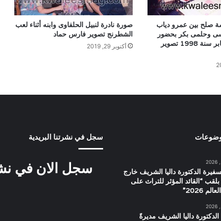
ة صلح بين عمرو دياب
صورة نادرة لنبيل الحلفاوى وابنه أثناء لعب
ى وحلمى بكر بحضور
الشطرنج تصوير فارس حماد
المنتج محسن جابر سنة 1998 تصوير
أكتوبر 29, 2019
وضوعات
سجل في نشرتنا البريدية
سجل الان في نشرت
سفيرة الدكتورة داليا الشريف خارج
بلقب “القائد المؤثر للتراث على
م 2026”
الدكتورة داليا الشريف مديرةً