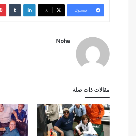
لينكدإن
فيسبوك
‫X
Noha
مقالات ذات صلة