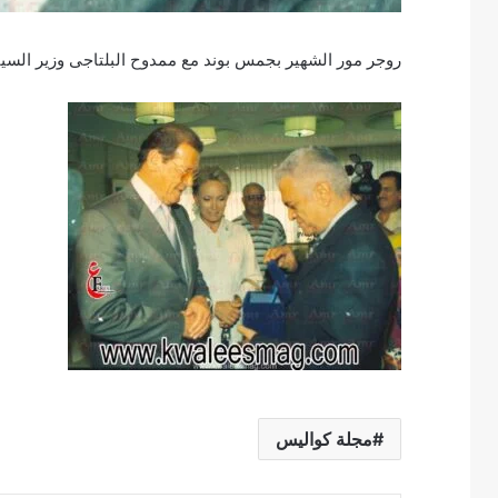
روجر مور الشهير بجمس بوند مع ممدوح البلتاجى وزير السياحة سنة 1998 تصوير
مجلة كواليس