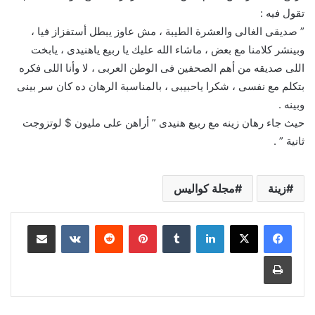
تقول فيه :
” صديقى الغالى والعشرة الطيبة ، مش عاوز يبطل أستفزاز فيا ،
وبينشر كلامنا مع بعض ، ماشاء الله عليك يا ربيع ياهنيدى ، يابخت
اللى صديقه من أهم الصحفين فى الوطن العربى ، لا وأنا اللى فكره
بتكلم مع نفسى ، شكرا ياحبيبى ، بالمناسبة الرهان ده كان سر بينى
وبينه .
حيث جاء رهان زينه مع ربيع هنيدى ” أراهن على مليون $ لوتزوجت
ثانية ” .
زينة
مجلة كواليس
لينكدإن
بينتيريست
مشاركة عبر البريد
طباعة