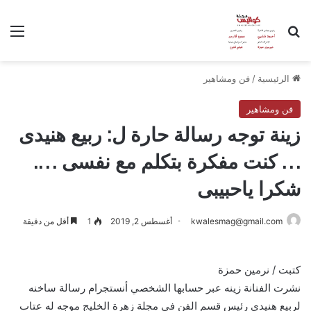
بحث عن
الق
الرئيسية
/
فن ومشاهير
فن ومشاهير
زينة توجه رسالة حارة ل: ربيع هنيدى
… كنت مفكرة بتكلم مع نفسى ….
شكرا ياحبيبى
kwalesmag@gmail.com
أغسطس 2, 2019
1
أقل من دقيقة
كتبت / نرمين حمزة
نشرت الفنانة زينه عبر حسابها الشخصي أنستجرام رسالة ساخنه
لربيع هنيدى رئيس قسم الفن فى مجلة زهرة الخليج موجه له عتاب