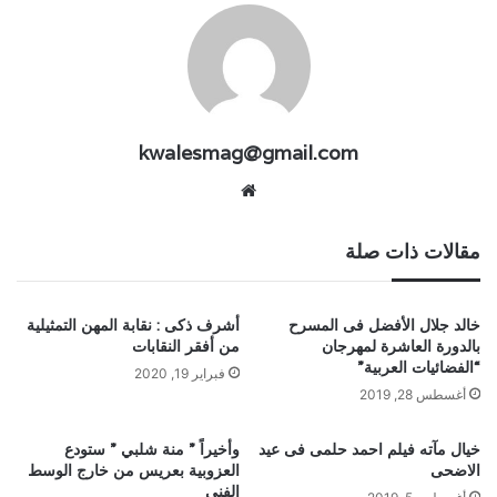
kwalesmag@gmail.com
موقع
الويب
مقالات ذات صلة
خالد جلال الأفضل فى المسرح
أشرف ذكى : نقابة المهن التمثيلية
بالدورة العاشرة لمهرجان
من أفقر النقابات
“الفضائيات العربية”
فبراير 19, 2020
أغسطس 28, 2019
خيال مآته فيلم احمد حلمى فى عيد
وأخيراً ” منة شلبي ” ستودع
الاضحى
العزوبية بعريس من خارج الوسط
الفني