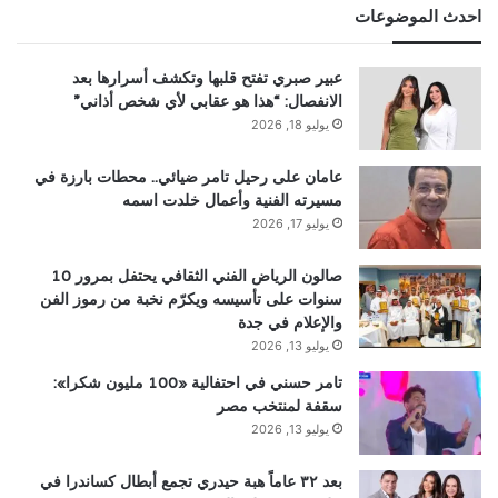
احدث الموضوعات
عبير صبري تفتح قلبها وتكشف أسرارها بعد
الانفصال: “هذا هو عقابي لأي شخص أذاني”
يوليو 18, 2026
عامان على رحيل تامر ضيائي.. محطات بارزة في
مسيرته الفنية وأعمال خلدت اسمه
يوليو 17, 2026
صالون الرياض الفني الثقافي يحتفل بمرور 10
سنوات على تأسيسه ويكرّم نخبة من رموز الفن
والإعلام في جدة
يوليو 13, 2026
تامر حسني في احتفالية «100 مليون شكرا»:
سقفة لمنتخب مصر
يوليو 13, 2026
بعد ٣٢ عاماً هبة حيدري تجمع أبطال كساندرا في