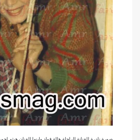
صورة نادرة للفنانة الراحلة هالة فواد وابنها الفنان هيثم ا