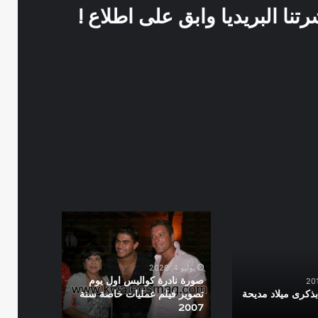
نا البريديا وابق على اطلاع !
صورة
نادرة
كواليس
اول
يوليو 4, 2020
يوم
صورة نادرة كواليس اول يوم
تصوير
ذكرى ميلاد مديحة
تصوير فيلم عمليات خاصة سنة
2007
فيلم