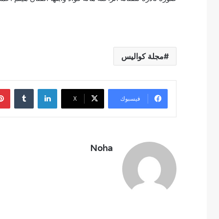
مجلة كواليس
لينكدإن
فيسبوك
‫X
Noha