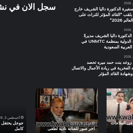
سجل الان في نشرت
سفيرة الدكتورة داليا الشريف خارج
بلقب “القائد المؤثر للتراث على
م 2026”
الدكتورة داليا الشريف مديرةً
للعلاقات الدولية بمنظمة UNMTC في
العربية السعودية
 روعه بنت حمد ميره تحصد
ه الفخرية في ريادة الأعمال والاتصال
شهادة القائد المؤثر
اخر
جوجل
صور
يحتفل
للفنانه
بذكرى
ناديه
ميلاد
لطفى
مديحة
أغسطس 3, 2019
كامل
فى الملاحات
جوجل يحتفل ب
فبراير 9, 2020
اخر صور للفنانه ناديه لطفى
كامل