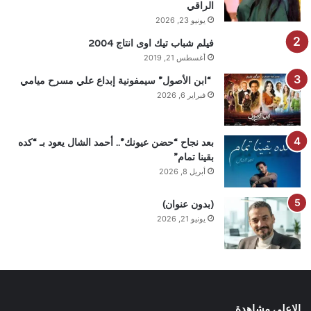
الراقي
يونيو 23, 2026
فيلم شباب تيك اوى انتاج 2004
أغسطس 21, 2019
“ابن الأصول” سيمفونية إبداع علي مسرح ميامي
فبراير 6, 2026
بعد نجاح “حضن عيونك”.. أحمد الشال يعود بـ “كده
بقينا تمام”
أبريل 8, 2026
(بدون عنوان)
يونيو 21, 2026
الاعلى مشاهدة