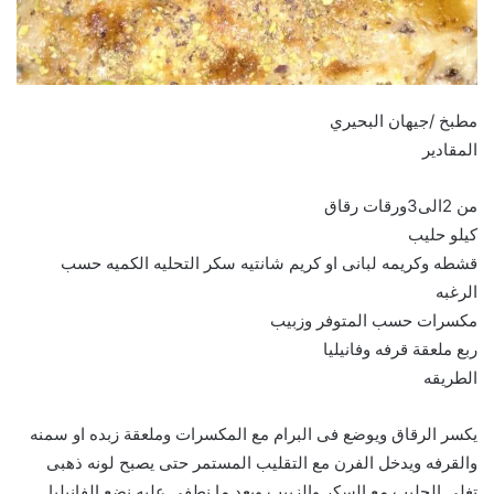
مطبخ /جيهان البحيري
المقادير
من 2الى3ورقات رقاق
كيلو حليب
قشطه وكريمه لبانى او كريم شانتيه سكر التحليه الكميه حسب
الرغبه
مكسرات حسب المتوفر وزبيب
ربع ملعقة قرفه وفانيليا
الطريقه
يكسر الرقاق ويوضع فى البرام مع المكسرات وملعقة زبده او سمنه
والقرفه ويدخل الفرن مع التقليب المستمر حتى يصبح لونه ذهبى
تغلى الحليب مع السكر والزبيب وبعد ما نطفى عليه نضع الفانيليا