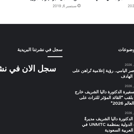
سبتمبر 6, 2019
وضوعات
سجل في نشرتنا البريدية
سجل الان في نشرت
ر اليامي.. رؤية إعلامية تُراهن على
الهادف
سفيرة الدكتورة داليا الشريف خارج
بلقب “القائد المؤثر للتراث على
م 2026”
الدكتورة داليا الشريف مديرةً
للعلاقات الدولية بمنظمة UNMTC في
العربية السعودية