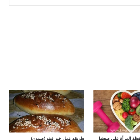
فظة المرأة علي صحتها
طريقه عمل خبز فينو (صمون)