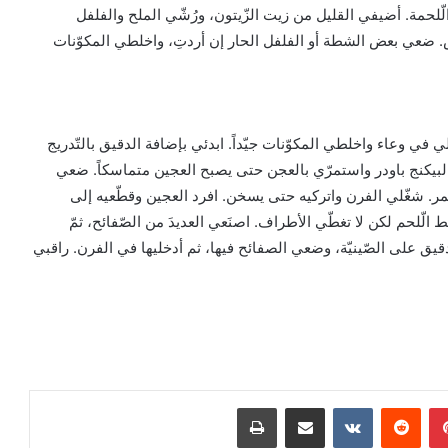
لحمة. أضيفي القليل من زيت الزّيتون، ورُشّي الملح والفلفل
. ضعي بعض الشطة أو الفلفل الحار إن أردتِ، واخلطي المكوّنات
 في وعاء واخلطي المكوّنات جيّداً. ابدئي بإضافة الدقيق بالتّدريج
البيكنج باودر واستمرّي بالعجن حتى يصبح العجين متماسكاً. ضعي
مر. شغّلي الفرن واتركيه حتى يسخن. افرد العجين وقطّعيه إلى
الّلحم لكن لا تغطّي الأطراف. اصنَعي العديدَ من الصّفائح، ثمّ
قيق على الصّينيّة، وضعي الصفائح فيها، ثم أدخليها في الفرن. راقبي
بينتيريست
مشاركة عبر البريد
طباعة