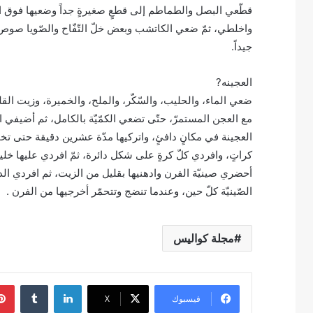
قطّعي البصل والطماطم إلى قطعٍ صغيرةٍ جداً وضعيها فوق الّ
واخلطي، ثمّ ضعي الكاتشب وبعض خلّ التّفّاح والصّويا صوص
جيداً.
العجينه?
ضعي الماء، والحليب، والسّكّر، والملح، والخميرة، وزيت القلي
مع العجن المستمرّ، حتّى تضعي الكمّيّة بالكامل، ثم أضيفي 
العجينة في مكانٍ دافئٍ، واتركيها مدّة عشرين دقيقة حتى تخ
كراتٍ، وافردي كلّ كرةٍ على شكل دائرة، ثمّ افردي عليها خليط 
أحضري صينيّة الفرن وادهنيها بقليل من الزيت، ثم افردي الد
الصّينيّة كلّ حين، وعندما تنضج وتتحمّر أخرجيها من الفرن .
مجلة كواليس
لينكدإن
فيسبوك
‫X