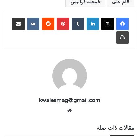
أم على
مجلة كواليس
لينكدإن
بينتيريست
مشاركة عبر البريد
طباعة
kwalesmag@gmail.com
موقع
الويب
مقالات ذات صلة