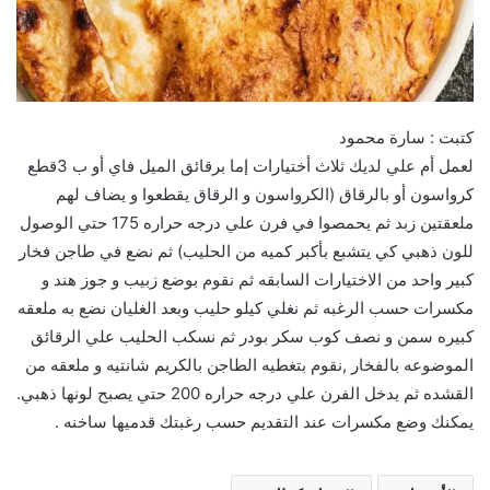
كتبت : سارة محمود
لعمل أم علي لديك ثلاث أختيارات إما برقائق الميل فاي أو ب 3قطع
كرواسون أو بالرقاق (الكرواسون و الرقاق يقطعوا و يضاف لهم
ملعقتين زبد ثم يحمصوا في فرن علي درجه حراره 175 حتي الوصول
للون ذهبي كي يتشبع بأكبر كميه من الحليب) ثم نضع في طاجن فخار
كبير واحد من الاختيارات السابقه ثم نقوم بوضع زبيب و جوز هند و
مكسرات حسب الرغبه ثم نغلي كيلو حليب وبعد الغليان نضع به ملعقه
كبيره سمن و نصف كوب سكر بودر ثم نسكب الحليب علي الرقائق
الموضوعه بالفخار ,نقوم بتغطيه الطاجن بالكريم شانتيه و ملعقه من
القشده ثم يدخل الفرن علي درجه حراره 200 حتي يصبح لونها ذهبي.
يمكنك وضع مكسرات عند التقديم حسب رغبتك قدميها ساخنه .