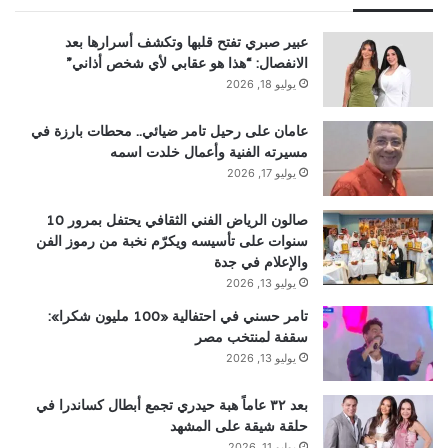
عبير صبري تفتح قلبها وتكشف أسرارها بعد
الانفصال: “هذا هو عقابي لأي شخص أذاني”
يوليو 18, 2026
عامان على رحيل تامر ضيائي.. محطات بارزة في
مسيرته الفنية وأعمال خلدت اسمه
يوليو 17, 2026
صالون الرياض الفني الثقافي يحتفل بمرور 10
سنوات على تأسيسه ويكرّم نخبة من رموز الفن
والإعلام في جدة
يوليو 13, 2026
تامر حسني في احتفالية «100 مليون شكرا»:
سقفة لمنتخب مصر
يوليو 13, 2026
بعد ٣٢ عاماً هبة حيدري تجمع أبطال كساندرا في
حلقة شيقة على المشهد
يوليو 11, 2026