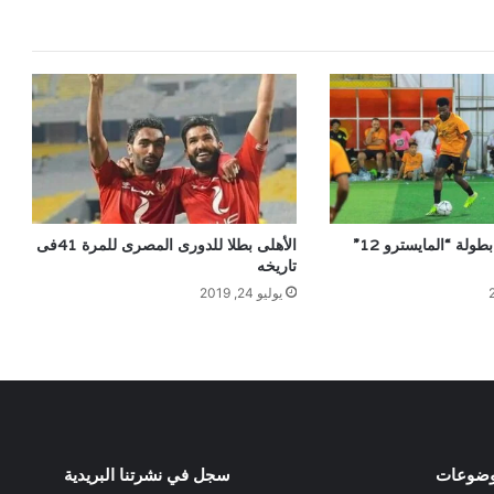
تنافس مثير في بطولة “المايسترو 12”
الأهلى بطلا للدورى المصرى للمرة 41فى
تاريخه
يوليو 24, 2019
وضوعات
سجل في نشرتنا البريدية