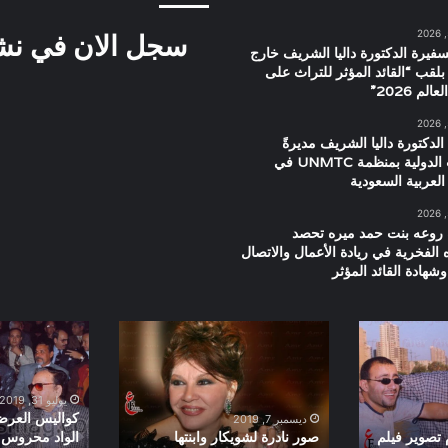
سجل الان في نشرت
سفيرة الدكتورة داليا الشريف خارج
بلقب “القائد المؤثر للتراث على
م 2026”
الدكتورة داليا الشريف مديرةً
للعلاقات الدولية بمنظمة UNMTC في
العربية السعودية
 روعه بنت حمد ميره تحصد
ه الفخرية في ريادة الأعمال والاتصال
شهادة القائد المؤثر
صور
كواليس
نادرة
العرض
لشويكار
الخاص
وابنتها
لفيلم
يوليو 31, 2019
وحفيدتها
الواد
كواليس العرض
ديسمبر 7, 2019
سنة
محروس
 تصوير فيلم
صور نادرة لشويكار وابنتها
الواد محروس ب