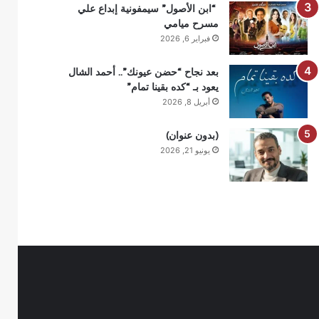
“ابن الأصول” سيمفونية إبداع علي
مسرح ميامي
فبراير 6, 2026
بعد نجاح “حضن عيونك”.. أحمد الشال
يعود بـ “كده بقينا تمام”
أبريل 8, 2026
(بدون عنوان)
يونيو 21, 2026