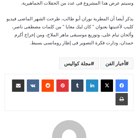
وسيتم عرض هذا المشروع فى عدد من الحفلات الجماهيرية.
يذكر أيضا أن المطربة نوران أبو طالب، طرحت الشهر الماضى فيديو
كليب لأغنيتها بعنوان ” كان ليك معايا ” من كلمات مصطفى ناصر،
وألحان تيام على، وتوزيع موسيقى ماهر الملاخ، ومن إخراج أكرم
حمدان، ودارت فكرة التصوير فى إطار رومانسى بسيط.
أخبار الفن
مجلة كواليس
لينكدإن
بينتيريست
مشاركة عبر البريد
طباعة