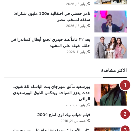
يوليو 13, 2026
تامر حسني في احتفالية «100 مليون شكرا»:
سقفة لمنتخب مصر
يوليو 13, 2026
بعد ٣٢ عاماً هبة حيدري تجمع أبطال كساندرا في
حلقة شيقة على المشهد
يوليو 11, 2026
الاكثر مشاهدة
بورسعيد تتألق بمهرجان بنت الباسلة للفاشون..
حدث يعزز السياحة ويعكس الذوق البورسعيدي
الراقي
يونيو 23, 2026
فيلم شباب تيك اوى انتاج 2004
أغسطس 21, 2019
“ابن الأصول” سيمفونية إبداع علي مسرح ميامي