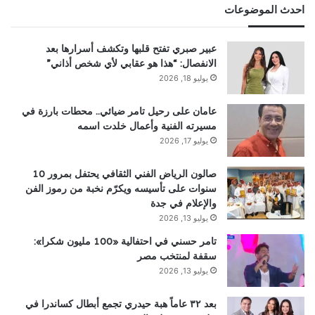
احدث الموضوعات
عبير صبري تفتح قلبها وتكشف أسرارها بعد
الانفصال: “هذا هو عقابي لأي شخص أذاني”
يوليو 18, 2026
عامان على رحيل تامر ضيائي.. محطات بارزة في
مسيرته الفنية وأعمال خلدت اسمه
يوليو 17, 2026
صالون الرياض الفني الثقافي يحتفل بمرور 10
سنوات على تأسيسه ويكرّم نخبة من رموز الفن
والإعلام في جدة
يوليو 13, 2026
تامر حسني في احتفالية «100 مليون شكرا»:
سقفة لمنتخب مصر
يوليو 13, 2026
بعد ٣٢ عاماً هبة حيدري تجمع أبطال كساندرا في