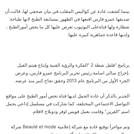
بينما كشفت غادة عن كواليس المقلب،في بيان صحفي لها، قالت،أن
صديقها عمرو فارس اقنعها في الظهور بمسابقة الطبخ لانها طباخة
شطارة ولها قناةعلى اليوتيوب تعرض عليها كل ما يخص أمورالطبخ ،
ولديها قاعدة جماهرية كبيرة عليها.
برنامج “فلفل شطة 2 “الفكرة والرؤية الفنية وإنتاج هيثم الفيل
،إخراج سالي اسامة،رئيس تحرير البرنامج عمرو فارس، وعرض
الجزء الأول من البرنامج عام 2013 وحقق نجاح كبير منذ عرضه.
الجدير بالذكر أن غادة الجمل لديها قناة تخص أمور الطبخ على مواقع
التواصل الاجتماعي المختلفة، كما شاركت في مسلسل إذاعي يحمل
اسم “القرين” وقامت بعمل فويس اوفر ودوبلاج لافلام.
وتم مواخرأ توقيع غادة مع شركة إعلامية Beauté et mode شركة