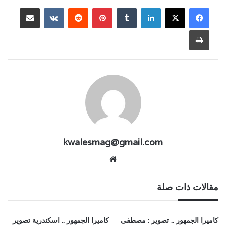
لينكدإن
بينتيريست
مشاركة عبر البريد
طباعة
kwalesmag@gmail.com
موقع
الويب
مقالات ذات صلة
كاميرا الجمهور .. تصوير : مصطفى
كاميرا الجمهور .. اسكندرية تصوير