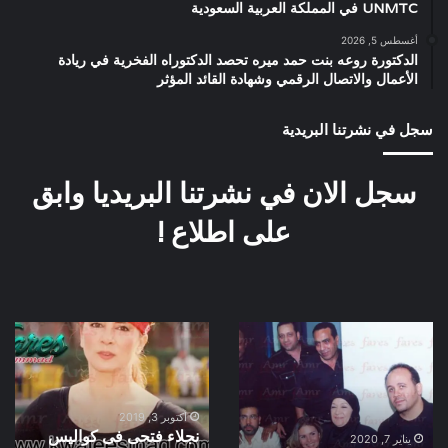
UNMTC في المملكة العربية السعودية
أغسطس 5, 2026
الدكتورة روعه بنت حمد ميره تحصد الدكتوراه الفخرية في ريادة
الأعمال والاتصال الرقمي وشهادة القائد المؤثر
سجل في نشرتنا البريدية
سجل الان في نشرتنا البريديا وابق
على اطلاع !
كواليس
نجلاء
اوبريت
فتحى
القدس
فى
هترجع
كواليس
لنا
فيلم
أكتوبر 3, 2019
نجلاء فتحى فى كواليس
سنة
المراة
يناير 7, 2020