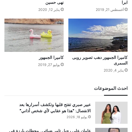
ابرا
نهى حسين
أغسطس 21, 2019
يناير 12, 2020
كاميرا الجمهور دهب تصوير روبى
كاميرا الجمهور
السمرى
يوليو 27, 2019
يناير 4, 2020
احدث الموضوعات
عبير صبري تفتح قلبها وتكشف أسرارها بعد
الانفصال: “هذا هو عقابي لأي شخص أذاني”
يوليو 18, 2026
عامان على رحيل تامر ضيائي.. محطات بارزة في