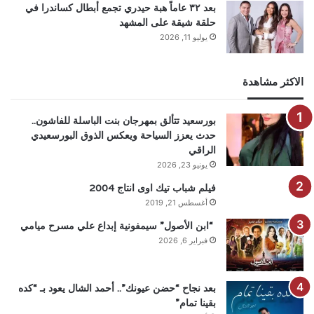
بعد ٣٢ عاماً هبة حيدري تجمع أبطال كساندرا في
حلقة شيقة على المشهد
يوليو 11, 2026
الاكثر مشاهدة
بورسعيد تتألق بمهرجان بنت الباسلة للفاشون..
حدث يعزز السياحة ويعكس الذوق البورسعيدي
الراقي
يونيو 23, 2026
فيلم شباب تيك اوى انتاج 2004
أغسطس 21, 2019
“ابن الأصول” سيمفونية إبداع علي مسرح ميامي
فبراير 6, 2026
بعد نجاح “حضن عيونك”.. أحمد الشال يعود بـ “كده
بقينا تمام”