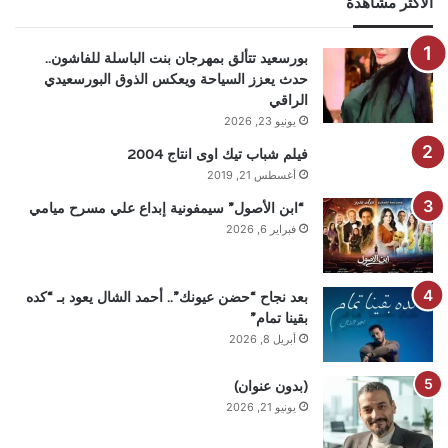
الاكثر مشاهدة
بورسعيد تتألق بمهرجان بنت الباسلة للفاشون..
حدث يعزز السياحة ويعكس الذوق البورسعيدي
الراقي
يونيو 23, 2026
فيلم شباب تيك اوى انتاج 2004
أغسطس 21, 2019
“ابن الأصول” سيمفونية إبداع علي مسرح ميامي
فبراير 6, 2026
بعد نجاح “حضن عيونك”.. أحمد الشال يعود بـ “كده
بقينا تمام”
أبريل 8, 2026
(بدون عنوان)
يونيو 21, 2026