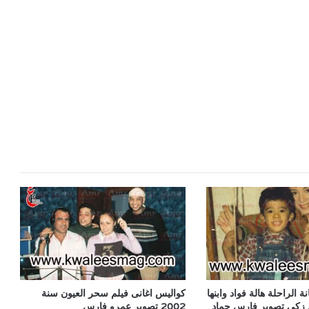
ة الراحلة هالة فواد وابنها
كواليس اغانى فيلم سحر العيون سنة
د زكى تصوير فارس حماد
2002 تصوير عمرو فارس