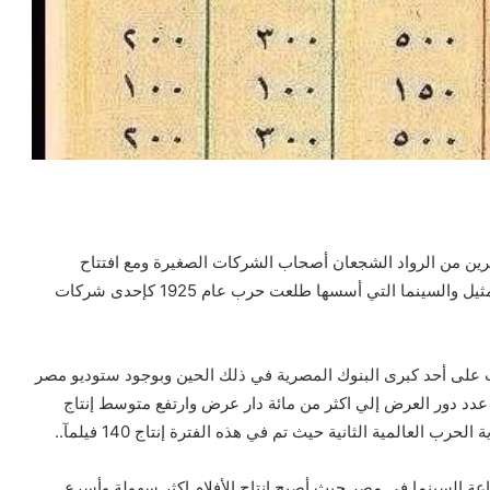
امرين من الرواد الشجعان أصحاب الشركات الصغيرة ومع افتتاح
ستوديو مصر عام 1935 وهو أحد مشروعات شركة مصر للتمثيل والسينما التي أسسها طلعت حرب عام 1925 كإحدى شركات
ت على أحد كبرى البنوك المصرية في ذلك الحين وبوجود ستوديو مصر
دد دور العرض إلي اكثر من مائة دار عرض وارتفع متوسط إنتاج
 العالمية الثانية حيث تم في هذه الفترة إنتاج 140 فيلمآ..
ناعة السينما في مصر حيث أصبح إنتاج الأفلام اكثر سهولة وأسرع