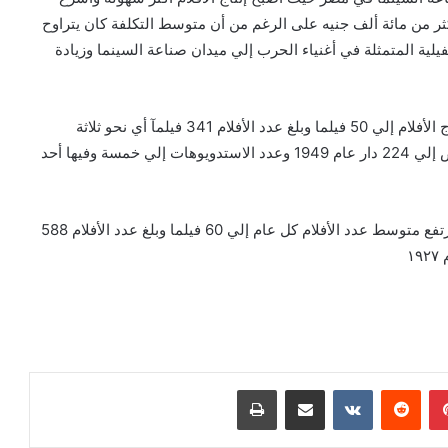
كثر من مائة ألف جنيه على الرغم من أن متوسط التكلفة كان يتراوح
طفيلية المتمثلة في أغنياء الحرب إلي ميدان صناعة السينما وزيادة
ففي الفترة منذ عام 1945 إلي عام 1951 أرتفع متوسط إنتاج الأفلام إلي 50 فيلما وبلغ عدد الأفلام 341 فيلمآ أي نحو ثلاثة
أضعاف الأفلام المصرية منذ عام 1927ووصل عدد دور العرض إلي 224 دار عام 1949 وعدد الاستدويوهات إلي خمسة وفيها أحد
وبعد ثورة 1952 وصل عدد در العرض إلي 354عام 1954 وارتفع متوسط عدد الأفلام كل عام إلي 60 فيلما وبلغ عدد الأفلام 588
بينتيريست
مشاركة عبر البريد
طباعة