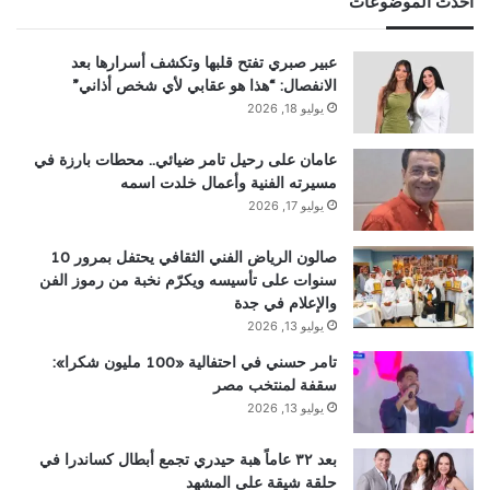
احدث الموضوعات
عبير صبري تفتح قلبها وتكشف أسرارها بعد
الانفصال: “هذا هو عقابي لأي شخص أذاني”
يوليو 18, 2026
عامان على رحيل تامر ضيائي.. محطات بارزة في
مسيرته الفنية وأعمال خلدت اسمه
يوليو 17, 2026
صالون الرياض الفني الثقافي يحتفل بمرور 10
سنوات على تأسيسه ويكرّم نخبة من رموز الفن
والإعلام في جدة
يوليو 13, 2026
تامر حسني في احتفالية «100 مليون شكرا»:
سقفة لمنتخب مصر
يوليو 13, 2026
بعد ٣٢ عاماً هبة حيدري تجمع أبطال كساندرا في
حلقة شيقة على المشهد