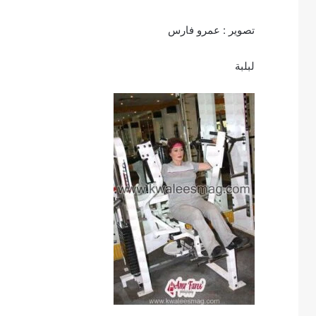
تصوير : عمرو فارس
لبلبة