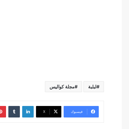
لبلبة
مجلة كواليس
لينكدإن
فيسبوك
‫X