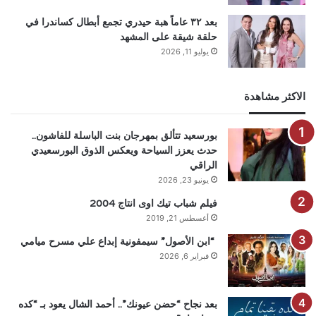
بعد ٣٢ عاماً هبة حيدري تجمع أبطال كساندرا في
حلقة شيقة على المشهد
يوليو 11, 2026
الاكثر مشاهدة
بورسعيد تتألق بمهرجان بنت الباسلة للفاشون..
حدث يعزز السياحة ويعكس الذوق البورسعيدي
الراقي
يونيو 23, 2026
فيلم شباب تيك اوى انتاج 2004
أغسطس 21, 2019
“ابن الأصول” سيمفونية إبداع علي مسرح ميامي
فبراير 6, 2026
بعد نجاح “حضن عيونك”.. أحمد الشال يعود بـ “كده