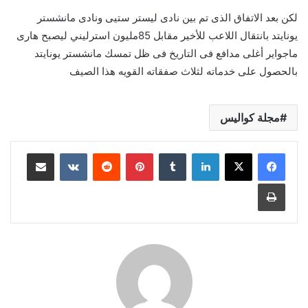
لكن بعد الاتفاق الذى تم بين نادى ليستر ستيى ونادى مانشستر
يونايتد بانتقال اللاعب للأخير مقابل 85مليون استرليني ليصبح هارى
ماجواير أغلى مدافع فى التاريخ فى ظل تمسك مانشستر يونايتد
بالحصول على خدماته لثلاث صفقاته القويه هذا الصيف
مجلة كواليس
لينكدإن
بينتيريست
مشاركة عبر البريد
طباعة