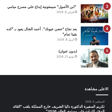
“ابن الأصول” سيمفونية إبداع علي مسرح ميامي
فبراير 6, 2026
بعد نجاح “حضن عيونك”.. أحمد الشال يعود بـ “كده
بقينا تمام”
أبريل 8, 2026
(بدون عنوان)
يونيو 21, 2026
الاعلى مشاهدة
أغسطس 5, 2026
تكريم السفيرة الدكتورة داليا الشريف خارج المملكة بلقب “القائد
المؤثر للتراث على مستوى العالم 2026”