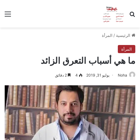
بحث عن
الق
الرئيسية
/
المرأة
المرأة
ما هي أسباب التعرق الزائد
Noha
يوليو 31, 2019
4
2 دقائق