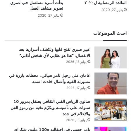
المائدة الرمضانية ل٢٠٢٠
بدأت أسرة مسلسل حب عمري
تصوير مشاهد العمل
يناير 27, 2020
يناير 27, 2020
احدث الموضوعات
عبير صبري تفتح قلبها وتكشف أسرارها بعد
الانفصال: “هذا هو عقابي لأي شخص أذاني”
يوليو 18, 2026
عامان على رحيل تامر ضيائي.. محطات بارزة في
مسيرته الفنية وأعمال خلدت اسمه
يوليو 17, 2026
صالون الرياض الفني الثقافي يحتفل بمرور 10
سنوات على تأسيسه ويكرّم نخبة من رموز الفن
والإعلام في جدة
يوليو 13, 2026
تامر حسني في احتفالية «100 مليون شكرا»: