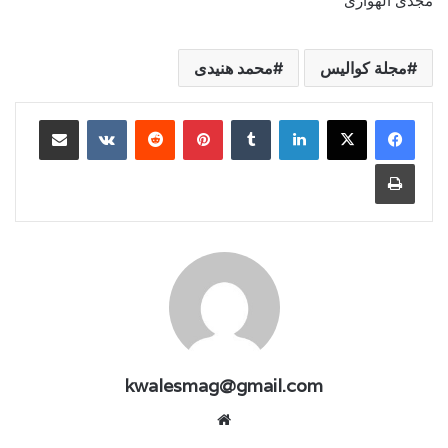
مجدى الهوارى
مجلة كواليس
محمد هنيدى
لينكدإن
بينتيريست
مشاركة عبر البريد
طباعة
kwalesmag@gmail.com
موقع
الويب