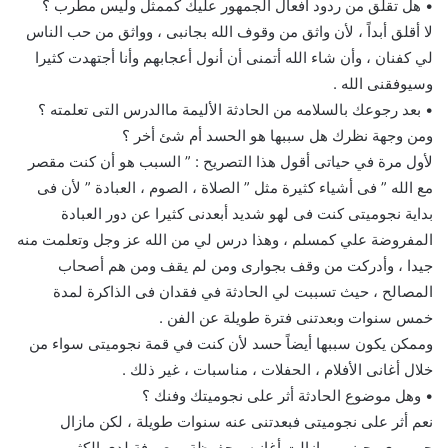
• هل تقلق من ردود أفعال الجمهور عليك كممثل وليس مطرب ؟
لا أقلق أبداً ، لأن واثق من وقوف الله بجانبى ، وواثق من حب الناس
لي كفنان ، وأن شاء الله أتمنى أن أنول أعجابهم وأنا أجتهدت كثيرا
وسيوفقنى الله .
• بعد رجوعك بالسلامه من الحادثة الأليمة ماالدرس التى تعلمته ؟
ومن وجهة نظرك هل سببها هو الحسد أم شئ أخر ؟
لأول مرة في حياتى أقول هذا التصريح : ” السبب هو أن كنت مقصر
مع الله ” فى أشياء كثيرة مثل ” الصلاة ، الصوم ، العبادة ” لأن فى
بداية نجوميتى كنت فى لهو شديد أبعدنى كثيرا عن دور العبادة
المفروضة علي كمسلم ، وهذا درس لي من الله عز وجل وتعلمت منه
جيدا ، وأدركت من وقف بجوارى ومن لم يقف ومن هم أصحاب
المصالح ، حيث تسببت لي الحادثة في فقدان فى الذاكرة لمدة
خمس سنوات وبعدتنى فترة طويلة عن الفن .
وممكن يكون سببها أيضاً حسد لأن كنت في قمة نجوميتى سواء من
خلال أغانى الأفلام ، الحفلات ، مناسبات ، غير ذلك .
• وهل موضوع الحادثة أثر على نجوميتك وفنك ؟
نعم أثر على نجوميتى فبعدتنى عنه سنوات طويلة ، لكن مازال
جمهورى يحبنى ومازالت أغانيه محفوظة ومعروفة لدى الكثير .