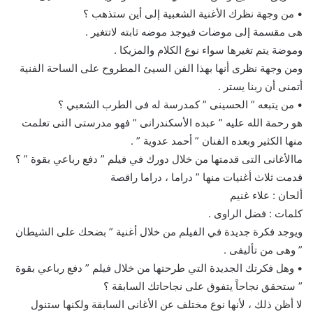
• من وجهة نظرك الأغنية الشعبية إلى أين ستذهب ؟
هى مقسمة إلى موضات فيوجد موضه ثابته لاتتغير .
وموضة يتم تغيرها سواء نوع الكلام والمزيكا .
ومن وجهة نظرى أنها بهذا الفن السيئ المطروح على الساحة الفنية
أتمنى أن ربنا يستر .
• من يتبعه ” الحسينى ” كمدرسة له فى الطرب الشعبي ؟
هو رحمة الله عليه ” عبده الأسكندرانى ” فهو مدرستى التى تعلمت
منها الكثير وبعده الفنان ” أحمد عدوية ” .
ماالأغانى التى قدمتها من خلال دورك في فيلم ” دفع رباعي بقوة ” ؟
قدمت ثلاث أغنيات منها ” دراما ، دراما راقصة
ألحان : علاء غنيم
كلمات : فضل الراوى .
ويوجد فكرة جديدة في الفيلم من خلال أغنية ” بضحك على الشيطان
” وهى من تأليفى .
• وهل فكرتك الجديدة التي طرحتها من خلال فيلم ” دفع رباعي بقوة
” ستحقق نجاحاً يتفوق على نجاحاتك السابقة ؟
لا أظن ذلك ، لأنها نوع مختلف عن الأغانى السابقة ولكنها ستنول