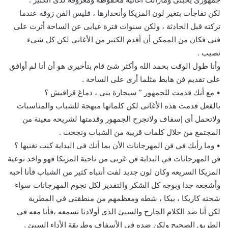
لكن تفاجأت بتغير لون المزيكا وأنحدارها ، فليس الفن زوقه عندما
تركته قبل الحادثة ، ولكن سنوات فترة غيابى عن الساحة أثرت على
فنى فكان من الممكن أن أقدم الكثير من الأغاني لكن كل شيء
نصيب .
وأنا طول الوقت بحمد الله وأكثر شئ قام بتأخيرى هو أن أنا لم أوافق
على تقديم فن هابط مثلما أرى على الساحة .
• مع أنك قدمت للجمهور ” سيجارة بنى ، دماغ قراقيش ؟
بالفعل قدمت هذه الأغانى لكن كلماتها مبهجة للشباب والمناسبات
ولاتحمل أى إسفاف ولاتجرح الجمهور وقدمتها لشريحه معينة من
المجتمع من خلال كلمات قريبة من الشباب ونجحت .
• وما رأيك في فن المهرجانات الأن بما أنك فى البداية كنت تغنيها ؟
فن المهرجانات في البداية فن غربى من ناحية المزيكا فهو واخد نوعية
المزيكا السريعه وكان لون جديد لفت أنتباه كثير من الشباب فأنا أحبه
وأشجعه جدا وبوجه كل الشكر والتقدير لكل نجوم المهرجانات سواء
شحته كاريكا ، بيكا ، شطه ومعظمهم من منطقتى في المطرية
لكن أنا ضد الكلام الجارح والسيئ الذى أولادنا تسمعه ،فأنا معه في
الطريق الصحيح ولكن ضده في الأسفاف وطريقة الأداء السيئ .