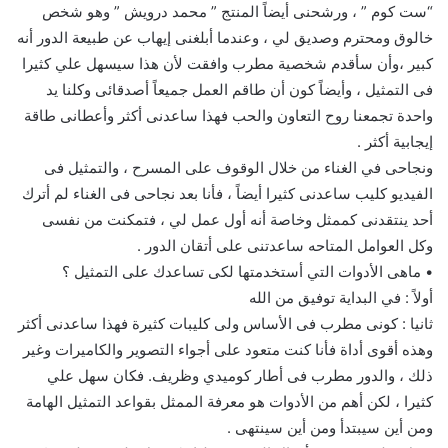
“ست كوم ” ، ورشحنى أيضاً المنتج ” محمد درويش ” وهو شخص
خالوق ومحترم وصديق لي ، وعندما أبلغنى إيهاب عن طبيعة الدور أنه
كبير ،وأن سأقدم شخصية مطرب وافقت لأن هذا سيسهل علي كثيرا
فى التمثيل ، وأيضاً كون أن طاقم العمل جميعاً أصدقائى وكلنا يد
واحدة تجمعنا روح التعاون والحب فهذا ساعدنى أكثر وأعطانى طاقة
إيجابية أكثر .
ونجاحى في الغناء من خلال الوقوف على المسرح ، والتمثيل فى
الفيديو كليب ساعدنى كثيرا أيضاً ، فأنا بعد نجاحى فى الغناء لم أترك
أحد ينتقدنى كممثل وخاصة أنه أول عمل لي ، فتمكنت من نفسى
وكل العوامل المتاحه ساعدتنى على أتقان الدور .
• ماهى الأدوات التي أستخدمتها لكى تساعدك على التمثيل ؟
أولاً : في البداية توفيق من الله
ثانيا : كونى مطرب فى الأساس ولى كليبات كثيرة فهذا ساعدنى أكثر
وهذه أقوى أداة فأنا كنت متعود على أجواء التصوير والكاميرات وغير
ذلك ، والدور مطرب فى أطار كوميدي وظريف. فكان سهل علي
كثيرا ، لكن أهم من الأدوات هو معرفة الممثل بقواعد التمثيل الهامة
ومن أين سيبتدأ ومن أين سينتهى .