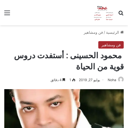
بحث عن
الق
الرئيسية
/
فن ومشاهير
فن ومشاهير
محمود الحسينى : أستفدت دروس
قوية من الحياة
Noha
يوليو 27, 2019
1
4 دقائق