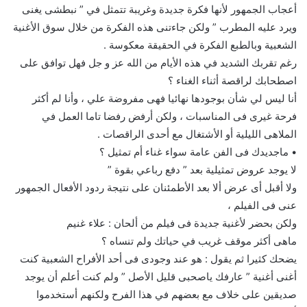
أعجاب الجمهور لأنها فكرة جديدة وغريبة تتمثل في ” نبطشى يغنى
ويرد عليه المطرب ” ولكن جاءتنى هذه الفكرة من خلال سوق الأغنية
الشعبية وبالطبع الفكرة في الحقيقة معكوسة .
رغم تقربك الشديد في هذه الأيام من الله عز و جل فهل توافق على
اصطحابك لراقصة أثناء الغناء ؟
أنا ليس لي شأن بوجودها نهائيا فهى مفروضة علي ، وأنا لم أكثر
فرحة غيرى فى المناسبات ، ولكن أرفض رفضا تاما العمل في
الملاهى الليلية أو الأشتغال مع أحدى الراقصات .
• ماجديدك فى الفن عامة سواء غناء أم تمثيل ؟
لا يوجد عروض تمثيلية بعد ” دفع رباعي بقوة ”
ولا أقبل أى عرض ألا بعد الأطمئنان على نتيجة ردود الأفعال الجمهور
عنى فى الفيلم ،
ولكن بحضر لأغنية جديدة فى فيلم من ألحان : علاء غنيم
ماهى أكثر موقف غريب في حياتك ولم تنساه ؟
يضحك كثيرا ثم يقول : هو عند وجودى فى أحد الأفراح الشعبية كنت
أغنى أغنية ” عارفك ياصحبى قليل الأصل ” ولم كنت أعلم أن يوجد
صديقين على خلاف مع بعضهم في هذا الفرح ولكنهم أستخدموا