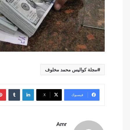
مجلة كواليس محمد مخلوف
لينكدإن
فيسبوك
‫X
Amr