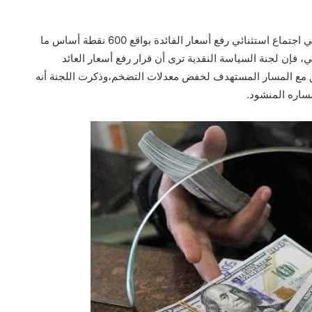
يذكر أن البنك المركزي المصري، قرر صباح اليوم الأربعاء، في اجتماع استثنائي رفع أسعار الفائدة بواقع 600 نقطة أساس ما
27%، وبحسب بيان رسمي، فإن لجنة السياسة النقدية ترى أن قرار رفع أسعار العائد
ق مع المسار المستهدف لخفض معدلات التضخم،وذكرت اللجنة أنه
ساره المنشود.