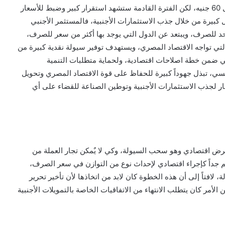
أسعاره على سعر الدولار في السوق السوداء حينما تجاوز ال 60 جنيه، لكن الفترة القادمة ستشهد استقرار كبير وضبط للأسعار
كبيرة من خلال جذب الاستثمارات الأجنبية، فالمستثمر الأجنبي
د للصرف، ويبتعد عن الدول التي يوجد بها أكثر من سعر للصرف،
لتي تواجه الاقتصاد المصري، ويستهدف توفير سيولة نقدية كبيرة من
نبي ضمن خطة اصلاحات اقتصادية، ولحماية متطلبات التنمية
يسي، تبذل جهوداً كبيرة للحفاظ على قوة الاقتصاد المصري وتحويل
ار لجذب الاستثمارات الأجنبية وتوطين الصناعة للقضاء على أي
رض اقتصادي وهو سحب السيولة، وكي لا يٌمكن تجار العملة من
م جداً كإجراء اقتصادي لإحداث نوع من التوازن في سعر الصرف،
 لافتاً إلى أن هذه الخطوة كان لابد من اتخاذها لأن تأخير تحرير
الأمر كان يتطلب الانتهاء من الاتفاقيات الخاصة بالتمويلات الأجنبية