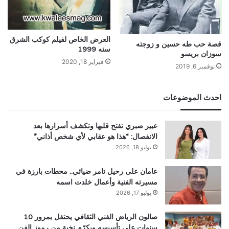
العرض الخاص لفيلم كوكب الشرق
قصة حب طه حسين و زوجته
سنه 1999
سوزان بريسو
فبراير 18, 2020
نوفمبر 6, 2019
احدث الموضوعات
عبير صبري تفتح قلبها وتكشف أسرارها بعد
الانفصال: “هذا هو عقابي لأي شخص أذاني”
يوليو 18, 2026
عامان على رحيل تامر ضيائي.. محطات بارزة في
مسيرته الفنية وأعمال خلدت اسمه
يوليو 17, 2026
صالون الرياض الفني الثقافي يحتفل بمرور 10
سنوات على تأسيسه ويكرّم نخبة من رموز الفن