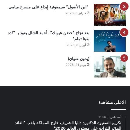
“ابن الأصول” سيمفونية إبداع علي مسرح ميامي
فبراير 6, 2026
بعد نجاح “حضن عيونك”.. أحمد الشال يعود بـ “كده
بقينا تمام”
أبريل 8, 2026
(بدون عنوان)
يونيو 21, 2026
الاعلى مشاهدة
أغسطس 5, 2026
تكريم السفيرة الدكتورة داليا الشريف خارج المملكة بلقب “القائد
المؤثر للتراث على مستوى العالم 2026”